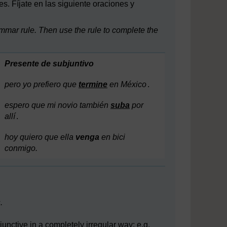
s. Fíjate en las siguiente oraciones y
mar rule. Then use the rule to complete the
Presente de subjuntivo
pero yo prefiero que
termine
en México
.
espero que mi novio también
suba
por
allí
.
hoy quiero que ella
venga
en bici
conmigo.
.
unctive in a completely irregular way: e.g.