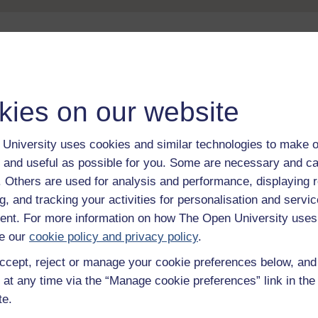
Take the next step in your learning journey
With over 50 years of experience in distance lear
trusted education to you, wherever you are. If you
kies on our website
guide on
Where to take your learning next
.
Browse all Open University courses
and start 
University uses cookies and similar technologies to make o
 and useful as possible for you. Some are necessary and ca
f. Others are used for analysis and performance, displaying 
g, and tracking your activities for personalisation and servic
nt. For more information on how The Open University uses
e our
cookie policy and privacy policy
.
ccept, reject or manage your cookie preferences below, an
 at any time via the “Manage cookie preferences” link in the 
te.