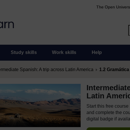
The Open Univers
Study skills
Work skills
Help
ermediate Spanish: A trip across Latin America
1.2 Gramática 
Intermediate
Latin Ameri
Start this free cours
and complete the cour
digital badge if avail