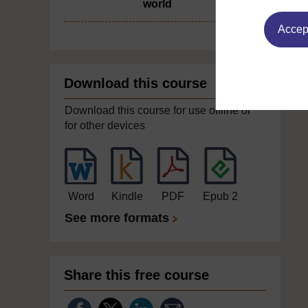
world
Accept
Download this course
Download this course for use offline or
for other devices
Word
Kindle
PDF
Epub 2
See more formats
Share this free course