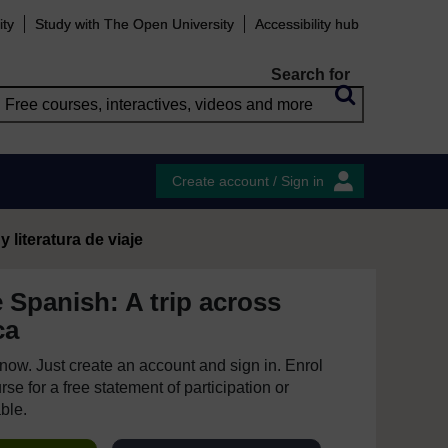
ity
Study with The Open University
Accessibility hub
Search for
Create account / Sign in
y literatura de viaje
 Spanish: A trip across
ca
e now. Just create an account and sign in. Enrol
se for a free statement of participation or
able.