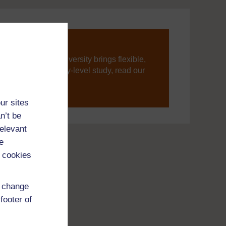
ning, The Open University brings flexible,
’re new to university-level study, read our
your journey today.
ur sites
n’t be
relevant
e
 cookies
d change
footer of