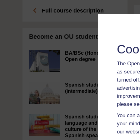
Full course description
Become an OU student
Coo
BA/BSc (Honours)
Open degree
The Open 
as secure
turned of
Spanish studies 1
advertisin
(intermediate)
improveme
please se
You can a
Spanish studies 2:
language and
your mind
culture of the
our websi
Spanish-speaking