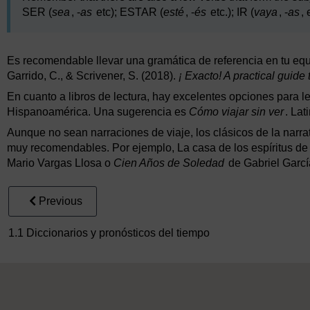
SER (
sea
, -
as
etc); ESTAR (
esté
, -
és
etc.); IR (
vaya
, -
as
, 
Es recomendable llevar una gramática de referencia en tu equi
Garrido, C., & Scrivener, S. (2018).
¡ Exacto! A practical guid
En cuanto a libros de lectura, hay excelentes opciones para le
Hispanoamérica. Una sugerencia es
Cómo viajar sin ver
. La
Aunque no sean narraciones de viaje, los clásicos de la narra
muy recomendables. Por ejemplo, La casa de los espíritus de
Mario Vargas Llosa o
Cien Años de Soledad
de Gabriel Garc
Previous
1.1 Diccionarios y pronósticos del tiempo