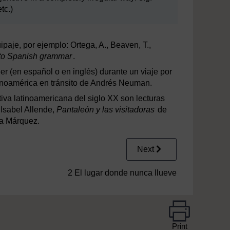
etc.)
paje, por ejemplo: Ortega, A., Beaven, T.,
e to Spanish grammar
.
er (en español o en inglés) durante un viaje por
tinoamérica en tránsito de Andrés Neuman.
tiva latinoamericana del siglo XX son lecturas
 Isabel Allende,
Pantaleón y las visitadoras
de
ía Márquez.
Next
2 El lugar donde nunca llueve
Print