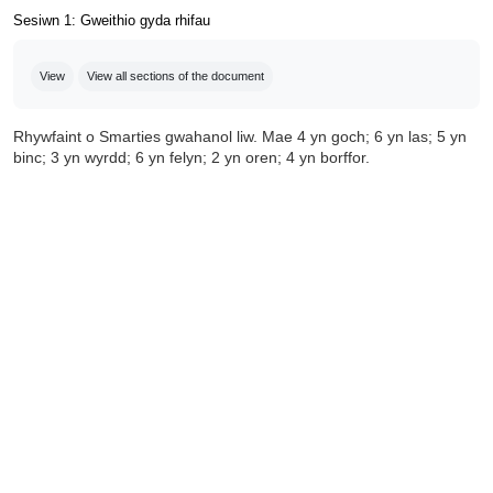
Sesiwn 1: Gweithio gyda rhifau
Completion requirements
View
View all sections of the document
Rhywfaint o Smarties gwahanol liw. Mae 4 yn goch; 6 yn las; 5 yn
binc; 3 yn wyrdd; 6 yn felyn; 2 yn oren; 4 yn borffor.