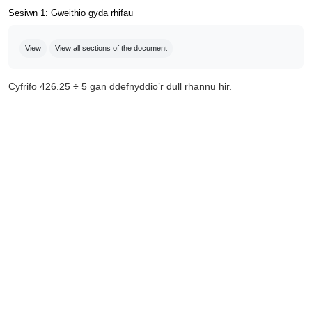
Sesiwn 1: Gweithio gyda rhifau
Completion requirements
View
View all sections of the document
Cyfrifo 426.25 ÷ 5 gan ddefnyddio’r dull rhannu hir.