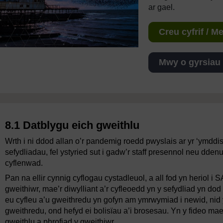
ar gael.
Creu cyfrif / 
Mwy o gyrsiau
8.1 Datblygu eich gweithlu
Wrth i ni ddod allan o’r pandemig roedd pwyslais ar yr ‘ymddis
sefydliadau, fel ystyried sut i gadw’r staff presennol neu dden
cyflenwad.
Pan na ellir cynnig cyflogau cystadleuol, a all fod yn heriol i
gweithiwr, mae’r diwylliant a’r cyfleoedd yn y sefydliad yn dod
eu cyfleu a’u gweithredu yn gofyn am ymrwymiad i newid, nid y
gweithredu, ond hefyd ei bolisïau a’i brosesau. Yn y fideo mae
gweithlu a phrofiad y gweithiwr.