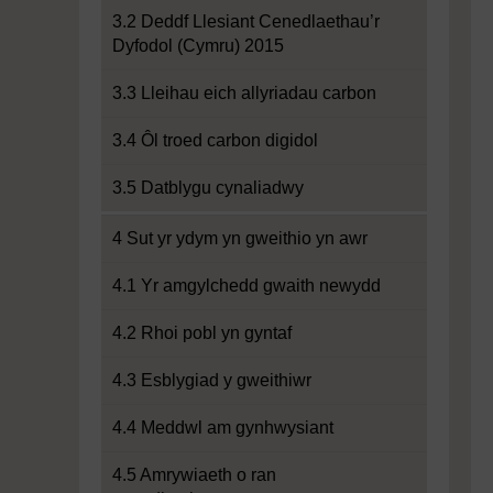
3.2 Deddf Llesiant Cenedlaethau’r
Dyfodol (Cymru) 2015
3.3 Lleihau eich allyriadau carbon
3.4 Ôl troed carbon digidol
3.5 Datblygu cynaliadwy
4 Sut yr ydym yn gweithio yn awr
4.1 Yr amgylchedd gwaith newydd
4.2 Rhoi pobl yn gyntaf
4.3 Esblygiad y gweithiwr
4.4 Meddwl am gynhwysiant
4.5 Amrywiaeth o ran