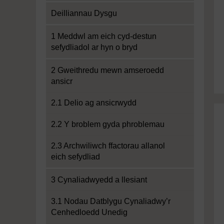
Deilliannau Dysgu
1 Meddwl am eich cyd-destun
sefydliadol ar hyn o bryd
2 Gweithredu mewn amseroedd
ansicr
2.1 Delio ag ansicrwydd
2.2 Y broblem gyda phroblemau
2.3 Archwiliwch ffactorau allanol
eich sefydliad
3 Cynaliadwyedd a llesiant
3.1 Nodau Datblygu Cynaliadwy’r
Cenhedloedd Unedig