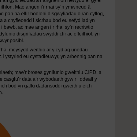
d yr amgylcheddau a’r anghenion newydd ar gyfer
feithlon. Mae angen i’r rhai sy’n ymwneud â
nd pan na ellir bodloni disgwyliadau o ran cyflog,
a chyfleoedd i sicrhau bod eu sefydliad yn
i bawb, ac mae angen i’r rhai sy’n recriwtio
lunio disgrifiadau swyddi clir ac effeithiol, yn
swyr posibl.
rhai meysydd weithio ar y cyd ag unedau
ac i ystyried eu cystadleuwyr, yn arbennig pan na
riaeth; mae’r broses gynllunio gweithlu CIPD, a
e casglu’r data a’r wybodaeth gywir i ddeall y
eich bod yn gallu dadansoddi gweithlu eich
n.