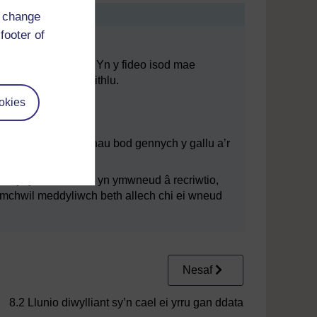
d change
footer of
o gwaith yn amrywio. Yn y fideo isod mae
wtio a chadw’r gweithlu.
okies
tment_compressed.mp4
i yn bwysig i sicrhau bod gennych y gallu a’r
ac os ydych wedi bod yn ymwneud â recriwtio,
h ymchwil meddyliwch beth allech chi ei wneud
Nesaf
8.2 Llunio diwylliant sy’n cael ei yrru gan ddata