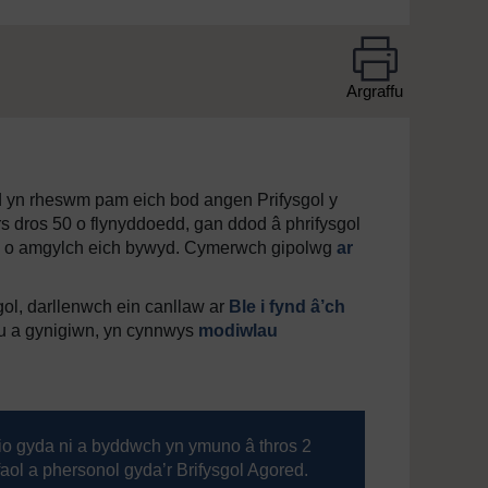
Argraffu
d yn rheswm pam eich bod angen Prifysgol y
s dros 50 o flynyddoedd, gan ddod â phrifysgol
iaeth o amgylch eich bywyd. Cymerwch gipolwg
ar
gol, darllenwch ein canllaw ar
Ble i fynd â’ch
u a gynigiwn, yn cynnwys
modiwlau
io gyda ni a byddwch yn ymuno â thros 2
faol a phersonol gyda’r Brifysgol Agored.