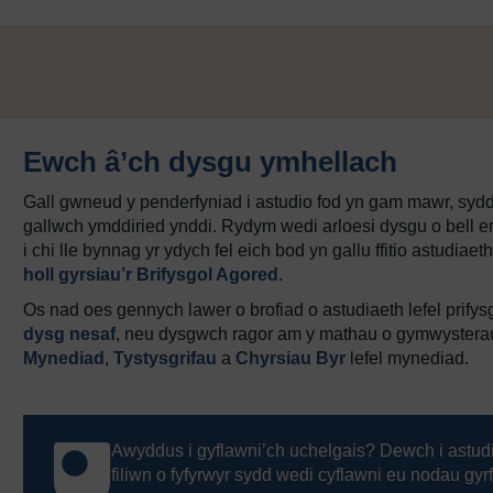
Ewch â’ch dysgu ymhellach
Gall gwneud y penderfyniad i astudio fod yn gam mawr, syd
gallwch ymddiried ynddi. Rydym wedi arloesi dysgu o bell er
i chi lle bynnag yr ydych fel eich bod yn gallu ffitio astud
holl gyrsiau’r Brifysgol Agored
.
Os nad oes gennych lawer o brofiad o astudiaeth lefel prifys
dysg nesaf
, neu dysgwch ragor am y mathau o gymwystera
Mynediad
,
Tystysgrifau
a
Chyrsiau Byr
lefel mynediad.
Awyddus i gyflawni’ch uchelgais? Dewch i astud
filiwn o fyfyrwyr sydd wedi cyflawni eu nodau gyr