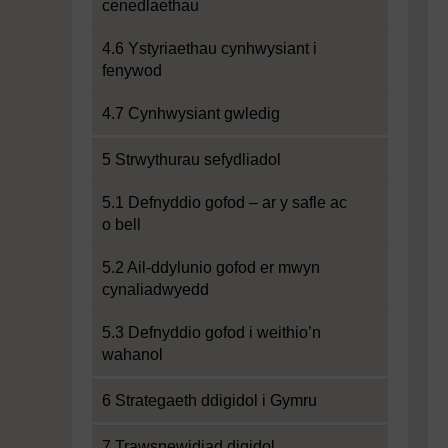
cenedlaethau
4.6 Ystyriaethau cynhwysiant i
fenywod
4.7 Cynhwysiant gwledig
5 Strwythurau sefydliadol
5.1 Defnyddio gofod – ar y safle ac
o bell
5.2 Ail-ddylunio gofod er mwyn
cynaliadwyedd
5.3 Defnyddio gofod i weithio’n
wahanol
6 Strategaeth ddigidol i Gymru
7 Trawsnewidiad digidol