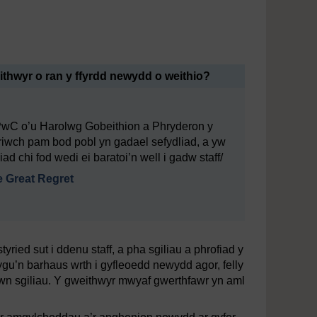
oyee_experience_compressed.mp4
thwyr o ran y ffyrdd newydd o weithio?
 PwC o’u Harolwg Gobeithion a Phryderon y
iwch pam bod pobl yn gadael sefydliad, a yw
d chi fod wedi ei baratoi’n well i gadw staff/
e Great Regret
ried sut i ddenu staff, a pha sgiliau a phrofiad y
gu’n barhaus wrth i gyfleoedd newydd agor, felly
ewn sgiliau. Y gweithwyr mwyaf gwerthfawr yn aml