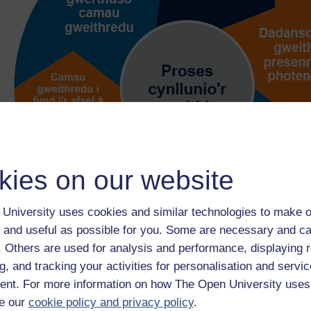
kies on our website
University uses cookies and similar technologies to make o
 and useful as possible for you. Some are necessary and ca
f. Others are used for analysis and performance, displaying 
g, and tracking your activities for personalisation and servic
Ffigwr 30: Proses cynllunio’r gweithlu CIPD
nt. For more information on how The Open University uses
Ffigwr 30: Proses cynllunio’r gweithlu CIPD
e our
cookie policy and privacy policy
.