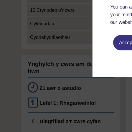
You can a
10 Crynodeb o’r cwrs
your mind
our websi
Cyfeiriadau
Cydnabyddiaethau
Accept
Ynghylch y cwrs am ddim
hwn
21 awr o astudio
Lefel 1: Rhagarweiniol
Disgrifiad o'r cwrs cyfan