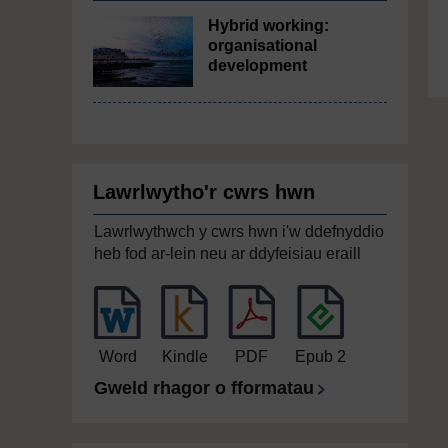
Hybrid working:
organisational
development
Lawrlwytho'r cwrs hwn
Lawrlwythwch y cwrs hwn i'w ddefnyddio
heb fod ar-lein neu ar ddyfeisiau eraill
Word
Kindle
PDF
Epub 2
Gweld rhagor o fformatau