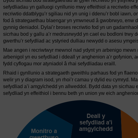
Bydd sicrhau bod strategaethau ar gyfer recriwtio yn ystyrie
sefydliadau yn galluogi cynllunio mwy effeithiol a recriwtio ef
recriwtio ddatblygu’r sgiliau nid yn unig i ddenu’r bobl iawn, o
fod â strategaethau blaengar yn ymwneud â gwobrwyo, enw da 
gynnig deniadol. Dylai’r broses recriwtio fod yn un gadarnhaol 
sicrhau bod y gallu a’r medrusrwydd yn cael eu bodloni trwy ddy
gwerthu’r sefydliad ac ystyried dulliau newydd o asesu ymgei
Mae angen i recriwtwyr mewnol nad ydynt yn arbenigo mewn 
arbenigol yn eu sefydliad i ddeall yr anghenion a’r gofynion, 
fydd cyflogau mor atyniadol â rhai sefydliadau eraill.
Rhaid i gynllunio a strategaeth gweithlu parhaus fod yn flaeno
welir yn y diagram isod, yn rhoi’r camau y dylid eu cymryd. Ma
sefydliad a’i amgylchedd yn allweddol. Bydd data yn sicrhau 
sefydliad yn effeithiol i bennu beth yn union yw eich anghenio