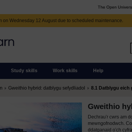
The Open Univers
am on Wednesday 12 August due to scheduled maintenance.
Study skills
Work skills
Help
m
Gweithio hybrid: datblygu sefydliadol
8.1 Datblygu eich 
Gweithio hyb
Dechrau'r cwrs am dd
mewngofnodwch. Cof
ddatganaid o'ch cyfr