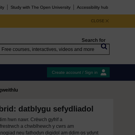
ity
Study with The Open University
Accessibility hub
CLOSE
Search for
Create account / Sign in
gweithlu
rid: datblygu sefydliadol
im hwn nawr. Crëwch gyfrif a
restrwch a chwblhewch y cwrs am
anogiad neu fathodyn digidol am ddim os ydynt