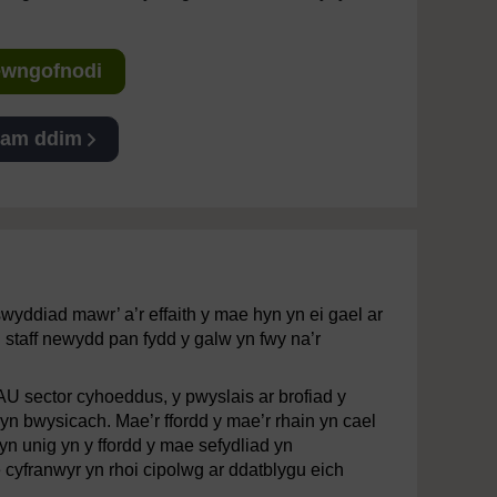
Mewngofnodi
 am ddim
wyddiad mawr’ a’r effaith y mae hyn yn ei gael ar
u staff newydd pan fydd y galw yn fwy na’r
 SAU sector cyhoeddus, y pwyslais ar brofiad y
 yn bwysicach. Mae’r ffordd y mae’r rhain yn cael
n unig yn y ffordd y mae sefydliad yn
 cyfranwyr yn rhoi cipolwg ar ddatblygu eich