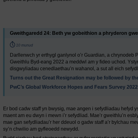
Video player: hyb_1_2022_sept128_creating_a_good_empl
Gweithgaredd 24: Beth yw gobeithion a phryderon gwei
Timing:
10 munud
Darllenwch yr erthygl ganlynol o’r Guardian, a chrynodeb
Gweithlu Byd-eang 2022 a meddwl am y fideo uchod. Ystyr
disgwyliadau cenedlaethau’n wahanol, a sut all eich sefydlia
Turns out the Great Resignation may be followed by th
PwC’s Global Workforce Hopes and Fears Survey 2022
Er bod cadw staff yn bwysig, mae angen i sefydliadau hefyd ysty
maent am eu dwyn i mewn i’r sefydliad. Mae’r gweithlu’n esbly
mae gan sefydliadau’r her ddeuol o gadw staff a’r bylchau m
sy’n chwilio am gyfleoedd newydd.