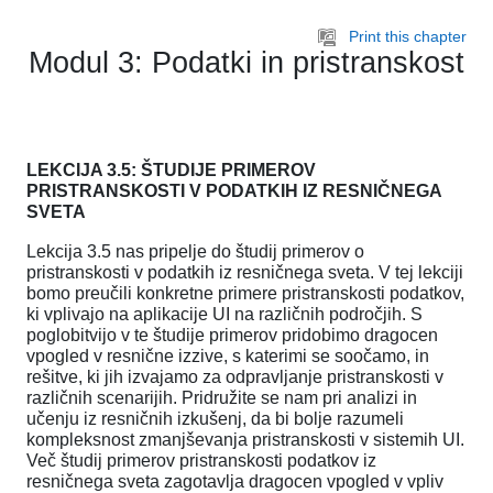
Skip to main content
Print this chapter
Modul 3: Podatki in pristranskost
LEKCIJA 3.5: ŠTUDIJE PRIMEROV
PRISTRANSKOSTI V PODATKIH IZ RESNIČNEGA
SVETA
Lekcija 3.5 nas pripelje do študij primerov o
pristranskosti v podatkih iz resničnega sveta. V tej lekciji
bomo preučili konkretne primere pristranskosti podatkov,
ki vplivajo na aplikacije UI na različnih področjih. S
poglobitvijo v te študije primerov pridobimo dragocen
vpogled v resnične izzive, s katerimi se soočamo, in
rešitve, ki jih izvajamo za odpravljanje pristranskosti v
različnih scenarijih. Pridružite se nam pri analizi in
učenju iz resničnih izkušenj, da bi bolje razumeli
kompleksnost zmanjševanja pristranskosti v sistemih UI.
Več študij primerov pristranskosti podatkov iz
resničnega sveta zagotavlja dragocen vpogled v vpliv