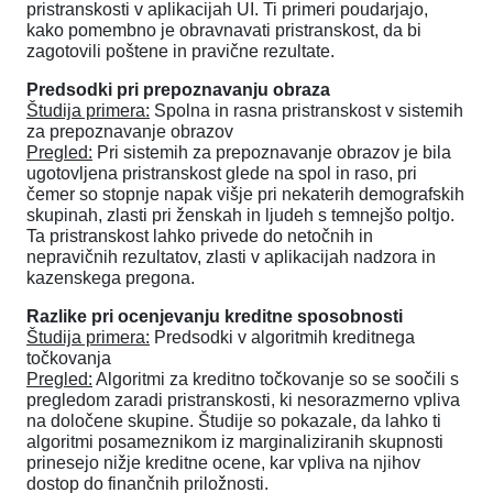
pristranskosti v aplikacijah UI. Ti primeri poudarjajo,
kako pomembno je obravnavati pristranskost, da bi
zagotovili poštene in pravične rezultate.
Predsodki pri prepoznavanju obraza
Študija primera:
Spolna in rasna pristranskost v sistemih
za prepoznavanje obrazov
Pregled:
Pri sistemih za prepoznavanje obrazov je bila
ugotovljena pristranskost glede na spol in raso, pri
čemer so stopnje napak višje pri nekaterih demografskih
skupinah, zlasti pri ženskah in ljudeh s temnejšo poltjo.
Ta pristranskost lahko privede do netočnih in
nepravičnih rezultatov, zlasti v aplikacijah nadzora in
kazenskega pregona.
Razlike pri ocenjevanju kreditne sposobnosti
Študija primera:
Predsodki v algoritmih kreditnega
točkovanja
Pregled:
Algoritmi za kreditno točkovanje so se soočili s
pregledom zaradi pristranskosti, ki nesorazmerno vpliva
na določene skupine. Študije so pokazale, da lahko ti
algoritmi posameznikom iz marginaliziranih skupnosti
prinesejo nižje kreditne ocene, kar vpliva na njihov
dostop do finančnih priložnosti.