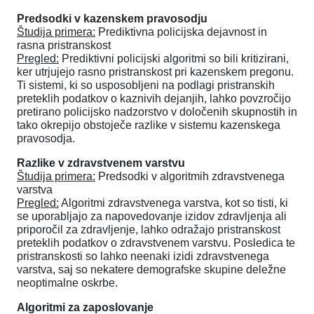
Predsodki v kazenskem pravosodju
Študija primera:
Prediktivna policijska dejavnost in
rasna pristranskost
Pregled:
Prediktivni policijski algoritmi so bili kritizirani,
ker utrjujejo rasno pristranskost pri kazenskem pregonu.
Ti sistemi, ki so usposobljeni na podlagi pristranskih
preteklih podatkov o kaznivih dejanjih, lahko povzročijo
pretirano policijsko nadzorstvo v določenih skupnostih in
tako okrepijo obstoječe razlike v sistemu kazenskega
pravosodja.
Razlike v zdravstvenem varstvu
Študija primera:
Predsodki v algoritmih zdravstvenega
varstva
Pregled:
Algoritmi zdravstvenega varstva, kot so tisti, ki
se uporabljajo za napovedovanje izidov zdravljenja ali
priporočil za zdravljenje, lahko odražajo pristranskost
preteklih podatkov o zdravstvenem varstvu. Posledica te
pristranskosti so lahko neenaki izidi zdravstvenega
varstva, saj so nekatere demografske skupine deležne
neoptimalne oskrbe.
Algoritmi za zaposlovanje