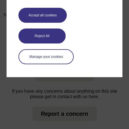
No entries found in this section
Accept all cookies
Reject All
For further information, take a look at our frequently asked
questions which may give you the support you need.
Manage your cookies
Have a question?
If you have any concerns about anything on this site
please get in contact with us here.
Report a concern