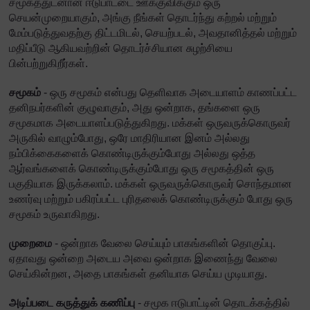
சமூகத்துடனான ஈடுபாட்டை ஊக்குவிக்கும் ஒரு
செயன்முறையாகும், அங்கு நீங்கள் தொடர்ந்து கற்றல் மற்றும்
மேம்படுத்துவதற்கு திட்டமிடல், செயற்படல், அவதானித்தல் மற்றும்
மதிப்பீடு ஆகியவற்றின் தொடர்ச்சியான சுழற்சியை
பின்பற்றுகிறீர்கள்.
சமூகம்
- ஒரு சமூகம் என்பது தெளிவாக அடையாளம் காணப்பட்ட
தனிநபர்களின் குழுவாகும், அது ஒன்றாக, தங்களை ஒரு
சமூகமாக அடையாளப்படுத்துகிறது. மக்கள் ஒருவருக்கொருவர்
அருகில் வாழும்போது, ஒரே மாதிரியான இனம் அல்லது
நம்பிக்கைகளைக் கொண்டிருக்கும்போது அல்லது ஒத்த
ஆர்வங்களைக் கொண்டிருக்கும்போது ஒரு சமூகத்தின் ஒரு
பகுதியாக இருக்கலாம். மக்கள் ஒருவருக்கொருவர் சொந்தமான
உணர்வு மற்றும் பகிரப்பட்ட புரிதலைக் கொண்டிருக்கும் போது ஒரு
சமூகம் உருவாகிறது.
முறைமை
- ஒன்றாக வேலை செய்யும் பாகங்களின் தொகுப்பு.
ஏதாவது ஒன்றை அடைய அவை ஒன்றாக இணைந்து வேலை
செய்கின்றன, அதை பாகங்கள் தனியாக செய்ய முடியாது.
அடிப்படை கருத்துக் கணிப்பு
- சமூக ஈடுபாட்டின் தொடக்கத்தில்