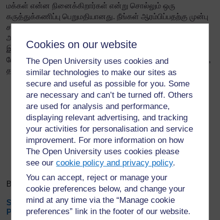
மக்கள் என்ன நினைக்கிறார்கள் என்று சொல்லும் ஒரு
கருத்துக்கணிப்பு பெறுமதியானது. நீங்கள் ஆரம்பிப்பதற்கு முன்பு
சமூக உறுப்பினர்களின் எண்ணங்கள், கருத்துக்கள் மற்றும்
அறிவை/
விழிப்புணர்வைப் புரிந்துகொள்ள இது உதவும்,
Cookies on our website
இதிலிருந்து, நீங்கள் பின்னர் மீண்டும் அதே கருத்துக் கணிப்பை
மேற்கொண்டு, என்ன மாற்றமடைந்துள்ளது என்பதைப் பார்க்கவும்,
The Open University uses cookies and
தாக்கங்கள் உணரப்பட்டதா என்பதைப் புரிந்துகொள்ளவும் உதவும்.
similar technologies to make our sites as
secure and useful as possible for you. Some
are necessary and can’t be turned off. Others
are used for analysis and performance,
Export entries
...
displaying relevant advertising, and tracking
your activities for personalisation and service
Search
improvement. For more information on how
Browse the glossary using this index
Search
The Open University uses cookies please
Search full text
see our
cookie policy and privacy policy
.
You can accept, reject or manage your
Browse the glossary using this index
cookie preferences below, and change your
mind at any time via the “Manage cookie
Special
|
A
|
B
|
C
|
D
|
E
|
F
|
G
|
H
|
I
|
J
|
K
|
L
|
M
|
N
|
O
|
preferences” link in the footer of our website.
P
|
Q
|
R
|
S
|
T
|
U
|
V
|
W
|
X
|
Y
|
Z
|
ALL