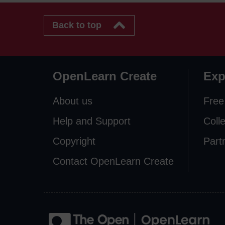
Back to top
OpenLearn Create
Exp
About us
Free
Help and Support
Coll
Copyright
Part
Contact OpenLearn Create