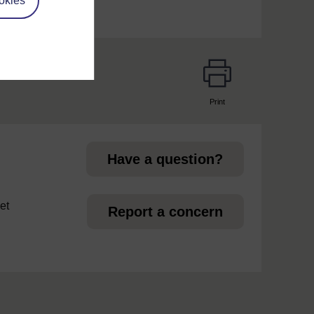
okies
Print
page
Have a question?
et
Report a concern