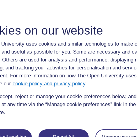
கருத்துக்கள் மற்றும் அறிவை/
விழிப்புணர்வைப் புரிந்துகொள்ள இது
அதே கருத்துக் கணிப்பை மேற்கொண்டு, என்ன மாற்றமடைந்துள்ளத
உணரப்பட்டதா என்பதைப் புரிந்துகொள்ளவும் உதவும்.
kies on our website
University uses cookies and similar technologies to make o
 and useful as possible for you. Some are necessary and ca
f. Others are used for analysis and performance, displaying 
Browse the glossary using this index
g, and tracking your activities for personalisation and servic
Search full text
nt. For more information on how The Open University uses
e our
cookie policy and privacy policy
.
Browse the glossary using this index
ccept, reject or manage your cookie preferences below, an
Special
|
A
|
B
|
C
|
D
|
E
|
F
|
G
|
H
|
I
|
J
|
K
|
L
|
M
|
N
|
O
|
 at any time via the “Manage cookie preferences” link in the 
te.
No entries found in this section