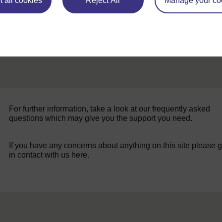
 all cookies
Reject All
Manage your co
For further information, take a look at our frequently asked
questions which may give you the support you need.
If you have any concerns about anything on this site please g
in contact with us here.