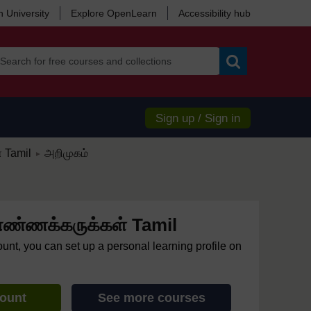
 University
Explore OpenLearn
Accessibility hub
Search
Sign up / Sign in
/
 Tamil
அறிமுகம்
►
எண்ணக்கருக்கள் Tamil
ount, you can set up a personal learning profile on
count
See more courses