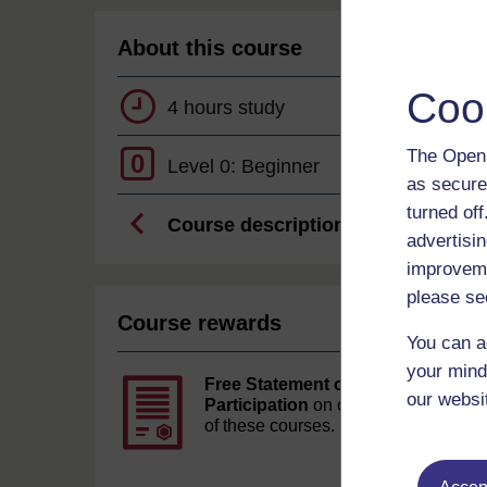
About this course
Coo
4 hours study
The Open 
0
Level 0: Beginner
as secure
turned of
Course description
advertisin
improveme
please se
Course rewards
You can a
your mind
Free Statement of
our websi
Participation
on completion
of these courses.