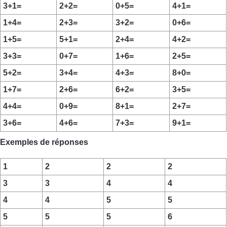
3+1=
2+2=
0+5=
4+1=
1+4=
2+3=
3+2=
0+6=
1+5=
5+1=
2+4=
4+2=
3+3=
0+7=
1+6=
2+5=
5+2=
3+4=
4+3=
8+0=
1+7=
2+6=
6+2=
3+5=
4+4=
0+9=
8+1=
2+7=
3+6=
4+6=
7+3=
9+1=
Exemples de réponses
1
2
2
2
3
3
4
4
4
4
5
5
5
5
5
6