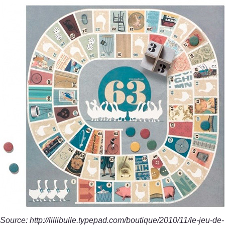
Source: http://lillibulle.typepad.com/boutique/2010/11/le-jeu-de-