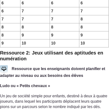
6
6
6
6
6
7
7
7
7
7
7
8
8
8
8
8
8
9
9
9
9
10
10
10
Ressource 2: Jeux utilisant des aptitudes en
numération
Ressource que les enseignants doivent planifier et
adapter au niveau ou aux besoins des élèves
Ludo ou « Petits chevaux »
Un jeu de société simple pour enfants, destiné à deux à quatre
joueurs, dans lequel les participants déplacent leurs quatre
pions sur un parcours selon le nombre indiqué par les dés.