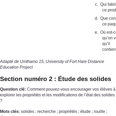
c.
Qui fabr
ce prod
d.
Que cont
ce paq
e.
Où est-c
qu’on v
qu’il
contien
Adapté de Umthamo 15, University of Fort Hare Distance
Education Project
Section numéro 2 : Étude des solides
Question clé:
Comment pouvez-vous encourager vos élèves à
explorer les propriétés et les modifications de l’état des solides
?
Mots clés:
solides ; recherche ; propriétés ; étude ; rouille ;