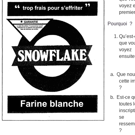
voyez 
premie
Pourquoi ?
Qu’est
que vo
voyez
ensuit
a.
Que nous
cette 
?
b.
Est-ce 
toutes 
inscrip
se
ressem
?