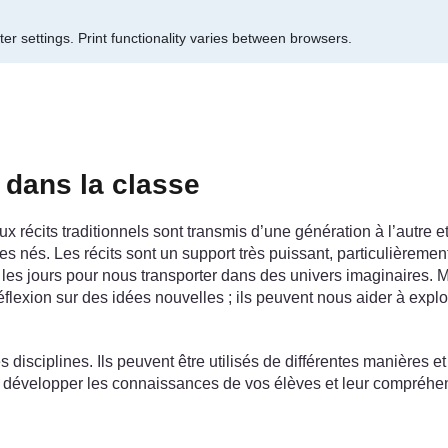
er settings.
Print functionality varies between browsers.
s dans la classe
 récits traditionnels sont transmis d’une génération à l’autre e
 nés. Les récits sont un support très puissant, particulièrement s
us les jours pour nous transporter dans des univers imaginaires. 
 réflexion sur des idées nouvelles ; ils peuvent nous aider à ex
s disciplines. Ils peuvent être utilisés de différentes manières e
our développer les connaissances de vos élèves et leur compréh