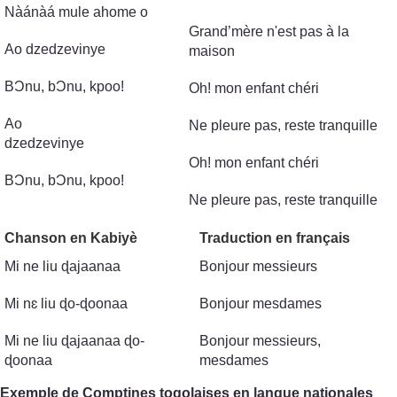
Nàánàá mule ahome o
Grand’mère n'est pas à la
Ao dzedzevinye
maison
BϽnu, bϽnu, kpoo!
Oh! mon enfant chéri
Ao
Ne pleure pas, reste tranquille
dzedzevinye
Oh! mon enfant chéri
BϽnu, bϽnu, kpoo!
Ne pleure pas, reste tranquille
Chanson en Kabiyè
Traduction en français
Mi ne liu ɖajaanaa
Bonjour messieurs
Mi nɛ liu ɖo-ɖoonaa
Bonjour mesdames
Mi ne liu ɖajaanaa ɖo-
Bonjour messieurs,
ɖoonaa
mesdames
Exemple de Comptines togolaises en langue nationales