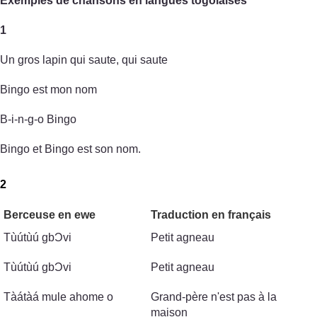
Exemples de chansons en langues togolaises
1
Un gros lapin qui saute, qui saute
Bingo est mon nom
B-i-n-g-o Bingo
Bingo et Bingo est son nom.
2
Berceuse en ewe
Traduction en français
Tùútùú gbϽvi
Petit agneau
Tùútùú gbϽvi
Petit agneau
Tàátàá mule ahome o
Grand-père n'est pas à la
maison