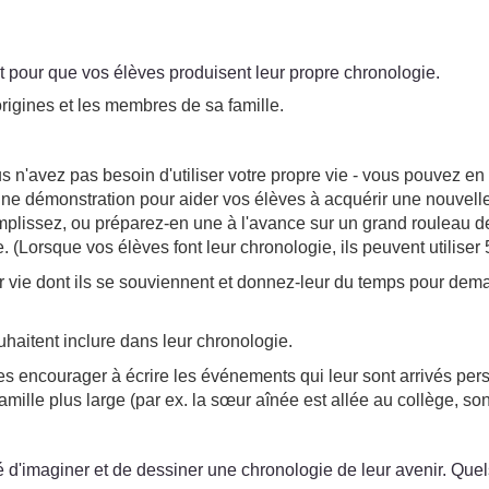
rt pour que vos élèves produisent leur propre chronologie.
rigines et les membres de sa famille.
n'avez pas besoin d'utiliser votre propre vie - vous pouvez en
re une démonstration pour aider vos élèves à acquérir une nou
plissez, ou préparez-en une à l'avance sur un grand rouleau de p
(Lorsque vos élèves font leur chronologie, ils peuvent utiliser 5
ur vie dont ils se souviennent et donnez-leur du temps pour dem
uhaitent inclure dans leur chronologie.
es encourager à écrire les événements qui leur sont arrivés pers
amille plus large (par ex. la sœur aînée est allée au collège, so
'imaginer et de dessiner une chronologie de leur avenir. Quels 