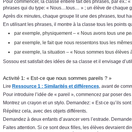
Pour commencer, la classe entière fait des phrases, par ex.: « 
phrases qui du type: « Nous…tous… » ; un élève de chaque gr
Après dix minutes, chaque groupe lit une des phrases, tout haut
En utilisant les phrases, il montre à la classe tous les points
par exemple, physiquement – « Nous avons tous une pe
par exemple, le fait que nous ressentons tous les même
par exemple, la situation – « Nous sommes tous élèves à
Sossou est satisfait des idées de sa classe et il envisage d’uti
Activité 1: « Est-ce que nous sommes pareils ? »
Lire
Ressource 1 : Similarités et différences
, avant de comme
Pour introduire l’idée de « pareil », commencez par poser des
Montrez un crayon et un stylo. Demandez: « Est-ce qu’ils sont
Répétez cela, avec des objets différents.
Demandez à deux enfants d’avancer vers l’estrade. Demandez: 
Faites attention. Si ce sont deux filles, les élèves devraient dir