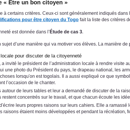
 « Être un bon citoyen »
re à certains critères. Ceux-ci sont généralement indiqués dans 
ifications pour être citoyen du Togo
fait la liste des critères 
enneté est donnée dans l’
Étude de cas 3
.
 sujet d’une manière qui va motiver vos élèves. La manière de p
 locale pour discuter de la citoyenneté
 invité le président de l’administration locale à rendre visit
lui une photo du Président du pays, le drapeau national, les armo
choses lorsqu'on est togolais. Il a aussi expliqué ce que symboli
ont l’occasion de le chanter.
 autour de leurs tables et leur a demandé de discuter de la raison
ls restent concentrés sur le travail, et que chacun écoute les idé
d'écrire leurs propres raisons sur leurs cahiers. Elle a ramassé 
 les raisons étaient moins développées et pendant la récréation,