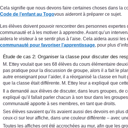
Cela signifie que nous devons faire certaines choses dans la c
Code de l’enfant au Togo
vous aideront à préparer ce sujet.
Les élèves doivent pouvoir rencontrer des personnes expertes qu
communauté et à les motiver à apprendre. Avant qu’un interven
aidera le visiteur à se sentir plus à l'aise. Cela aidera aussi le
communauté pour favoriser l’apprentissage
, pour plus d’inf
Étude de cas 2: Organiser la classe pour discuter des re
M. Ettey voulait que ses 68 élèves du cours élémentaire deuxi
pas pratique pour la discussion de groupe, alors il a fait le p
autre enseignant pour l’aider, il a réorganisé la classe en huit
que la classe était différente. M. Ettey leur a expliqué que cett
Il a demandé aux élèves de discuter, dans leurs groupes, de c
expliqué qu’il fallait parler chacun à son tour dans les groupe
communauté apporte à ses membres, en tant que droits.
Ses élèves savaient qu’ils avaient aussi des devoirs en plus de
ceux-ci sur leur affiche, dans une couleur différente – avec u
Toutes les affiches ont été accrochées au mur, afin que les gro