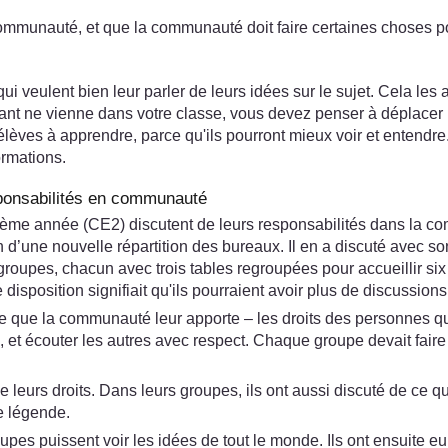
ommunauté, et que la communauté doit faire certaines choses po
i veulent bien leur parler de leurs idées sur le sujet. Cela les
ant ne vienne dans votre classe, vous devez penser à déplacer 
s élèves à apprendre, parce qu'ils pourront mieux voir et entendre
ormations.
sponsabilités en communauté
ème année (CE2) discutent de leurs responsabilités dans la comm
lan d’une nouvelle répartition des bureaux. Il en a discuté avec 
 groupes, chacun avec trois tables regroupées pour accueillir six 
e disposition signifiait qu'ils pourraient avoir plus de discussion
e que la communauté leur apporte – les droits des personnes qui
s, et écouter les autres avec respect. Chaque groupe devait faire
 leurs droits. Dans leurs groupes, ils ont aussi discuté de ce q
ne légende.
upes puissent voir les idées de tout le monde. Ils ont ensuite eu