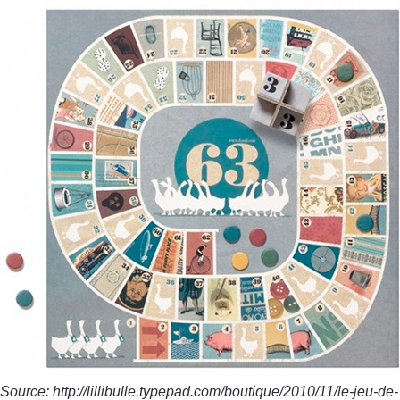
Source: http://lillibulle.typepad.com/boutique/2010/11/le-jeu-de-