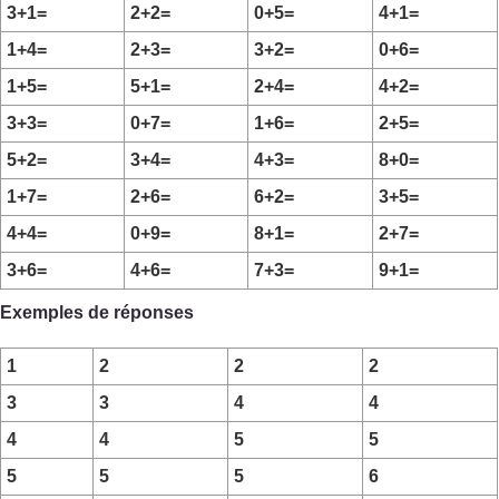
3+1=
2+2=
0+5=
4+1=
1+4=
2+3=
3+2=
0+6=
1+5=
5+1=
2+4=
4+2=
3+3=
0+7=
1+6=
2+5=
5+2=
3+4=
4+3=
8+0=
1+7=
2+6=
6+2=
3+5=
4+4=
0+9=
8+1=
2+7=
3+6=
4+6=
7+3=
9+1=
Exemples de réponses
1
2
2
2
3
3
4
4
4
4
5
5
5
5
5
6