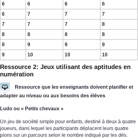
6
6
6
6
6
7
7
7
7
7
7
8
8
8
8
8
8
9
9
9
9
10
10
10
Ressource 2: Jeux utilisant des aptitudes en
numération
Ressource que les enseignants doivent planifier et
adapter au niveau ou aux besoins des élèves
Ludo ou « Petits chevaux »
Un jeu de société simple pour enfants, destiné à deux à quatre
joueurs, dans lequel les participants déplacent leurs quatre
pions sur un parcours selon le nombre indiqué par les dés.