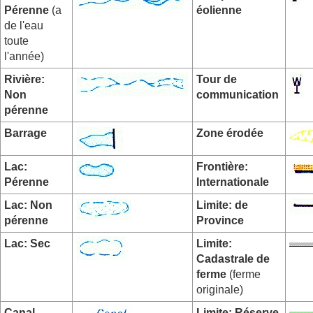
Pérenne
(a
éolienne
de l'eau
toute
l'année)
Rivière:
Tour de
Non
communication
pérenne
Barrage
Zone érodée
Lac:
Frontière:
Pérenne
Internationale
Lac: Non
Limite: de
pérenne
Province
Lac: Sec
Limite:
Cadastrale de
ferme
(ferme
originale)
Canal
Limite: Réserve