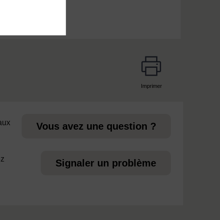
Imprimer
page
 aux
Vous avez une question ?
ez
Signaler un problème