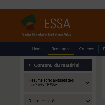
Passer au contenu principal
Home
Resources
Courses
Blocs
Contenu du matériel
Expand
Résumé et récapitulatif des
matériels TESSA
Expand
Ressources clés