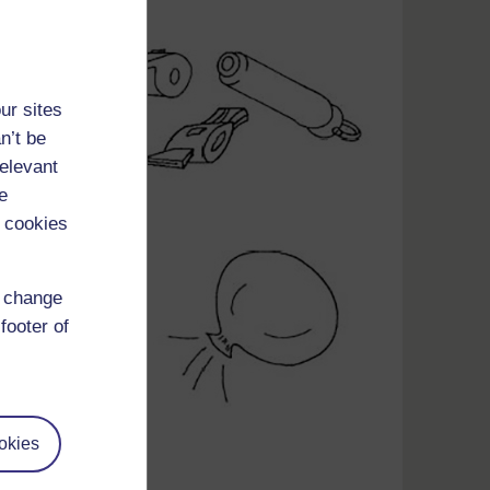
ur sites
n’t be
relevant
e
 cookies
d change
footer of
okies