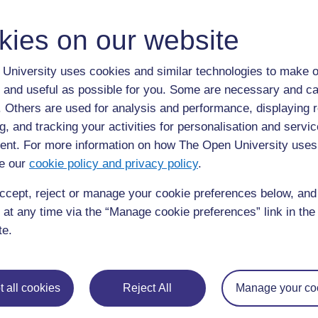
kies on our website
University uses cookies and similar technologies to make o
 and useful as possible for you. Some are necessary and ca
f. Others are used for analysis and performance, displaying 
g, and tracking your activities for personalisation and servic
nt. For more information on how The Open University uses
e our
cookie policy and privacy policy
.
ccept, reject or manage your cookie preferences below, an
 at any time via the “Manage cookie preferences” link in the 
te.
 all cookies
Reject All
Manage your co
◀︎
Ressource 2 : Expériences sur l’air