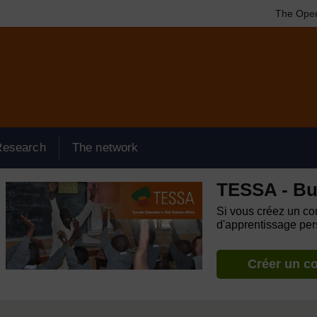
The Open
Research
The network
TESSA - Bu
Si vous créez un com
d'apprentissage pers
Créer un c