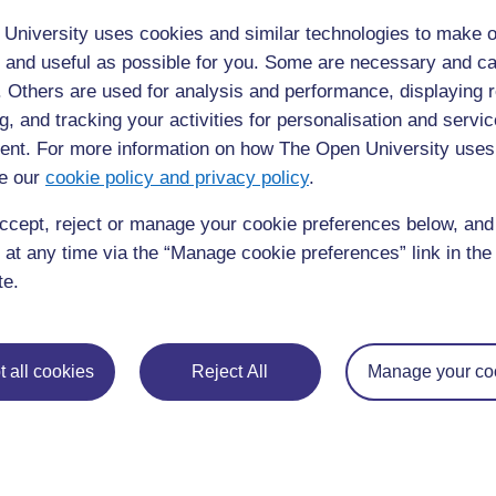
University uses cookies and similar technologies to make o
 and useful as possible for you. Some are necessary and ca
f. Others are used for analysis and performance, displaying 
g, and tracking your activities for personalisation and servic
nt. For more information on how The Open University uses
e our
cookie policy and privacy policy
.
ccept, reject or manage your cookie preferences below, an
 at any time via the “Manage cookie preferences” link in the 
te.
◀︎
Ressource 1 : Fabrication d’un livre-accordéon
 all cookies
Reject All
Manage your co