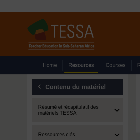
Passer au contenu principal
Home
Resources
Courses
Blocs
Contenu du matériel
Expand
Résumé et récapitulatif des
matériels TESSA
Expand
Ressources clés