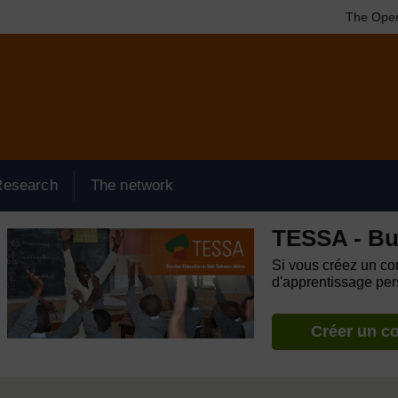
The Open
Research
The network
TESSA - Bu
Si vous créez un com
d'apprentissage pers
Créer un c