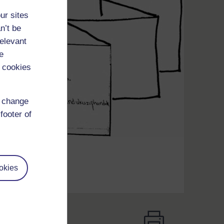
ur sites
n’t be
relevant
e
 cookies
d change
footer of
okies