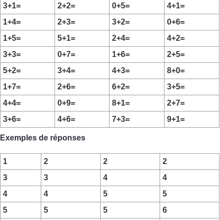
3+1=
2+2=
0+5=
4+1=
1+4=
2+3=
3+2=
0+6=
1+5=
5+1=
2+4=
4+2=
3+3=
0+7=
1+6=
2+5=
5+2=
3+4=
4+3=
8+0=
1+7=
2+6=
6+2=
3+5=
4+4=
0+9=
8+1=
2+7=
3+6=
4+6=
7+3=
9+1=
Exemples de réponses
1
2
2
2
3
3
4
4
4
4
5
5
5
5
5
6