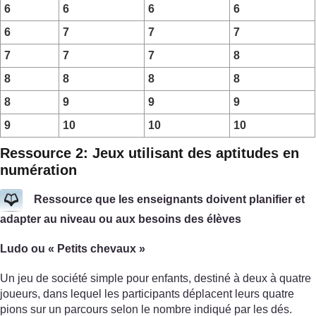
6
6
6
6
6
7
7
7
7
7
7
8
8
8
8
8
8
9
9
9
9
10
10
10
Ressource 2: Jeux utilisant des aptitudes en
numération
Ressource que les enseignants doivent planifier et
adapter au niveau ou aux besoins des élèves
Ludo ou « Petits chevaux »
Un jeu de société simple pour enfants, destiné à deux à quatre
joueurs, dans lequel les participants déplacent leurs quatre
pions sur un parcours selon le nombre indiqué par les dés.