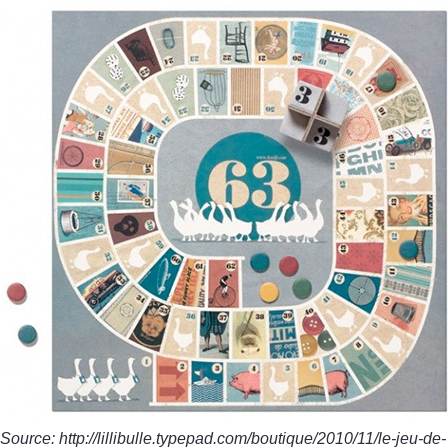
Source: http://lillibulle.typepad.com/boutique/2010/11/le-jeu-de-