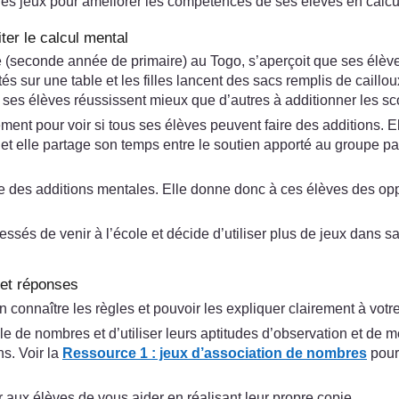
es jeux pour améliorer les compétences de ses élèves en calcu
ter le calcul mental
(seconde année de primaire) au Togo, s’aperçoit que ses élève
 sur une table et les filles lancent des sacs remplis de caillou
 ses élèves réussissent mieux que d’autres à additionner les sc
ment pour voir si tous ses élèves peuvent faire des additions. El
t elle partage son temps entre le soutien apporté au groupe parti
aire des additions mentales. Elle donne donc à ces élèves des op
és de venir à l’école et décide d’utiliser plus de jeux dans sa
 et réponses
connaître les règles et pouvoir les expliquer clairement à votre
le de nombres et d’utiliser leurs aptitudes d’observation et de
ns. Voir la
Ressource 1 : jeux d’association de nombres
pour 
aux élèves de vous aider en réalisant leur propre copie.