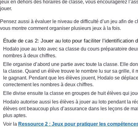
jeux en dehors des horaires de classe, vous encouragerez l’assi
jouer.
Pensez aussi à évaluer le niveau de difficulté d’un jeu afin de 
vous montre comment organiser plusieurs jeux à la fois.
Étude de cas 2: Jouer au loto pour faciliter l’identificatio
Hodalo joue au loto avec sa classe du cours préparatoire deux
nombres à deux chiffres.
Elle organise d’abord une partie avec toute la classe. Elle do
la classe. Quand un élève trouve le nombre lu sur sa grille, 
le gagnant. Pendant que les élèves jouent, Hodalo se déplace d
correctement les nombres à deux chiffres.
Elle divise ensuite la classe en groupes de huit élèves qui jou
Hodalo autorise aussi les élèves à jouer au loto pendant la réc
élèves ont beaucoup plus d’assurance dans les leçons de mathé
plus aptes.
Voir la
Ressource 2 : Jeux pour pratiquer les compétence