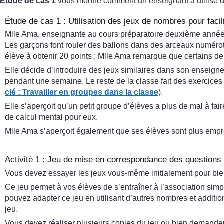
Étude de cas 1
vous montre comment un enseignant a utilisé d
Étude de cas 1 : Utilisation des jeux de nombres pour facili
Mlle Ama, enseignante au cours préparatoire deuxième année 
Les garçons font rouler des ballons dans des arceaux numérotés
élève à obtenir 20 points ; Mlle Ama remarque que certains de
Elle décide d’introduire des jeux similaires dans son enseigne
pendant une semaine. Le reste de la classe fait des exercices e
clé :
Travailler en groupes dans la classe
).
Elle s’aperçoit qu’un petit groupe d’élèves a plus de mal à f
de calcul mental pour eux.
Mlle Ama s’aperçoit également que ses élèves sont plus empress
Activité 1 : Jeu de mise en correspondance des questions
Vous devez essayer les jeux vous-même initialement pour bien 
Ce jeu permet à vos élèves de s’entraîner à l’association simp
pouvez adapter ce jeu en utilisant d’autres nombres et additio
jeu.
Vous devez réaliser plusieurs copies du jeu ou bien demander 