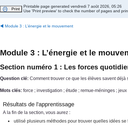
Passer au contenu principal
Printable page generated vendredi 7 août 2026, 05:26
Print
Use 'Print preview' to check the number of pages and print
◀︎
Module 3 : L’énergie et le mouvement
Module 3 : L’énergie et le mouve
Section numéro 1 : Les forces quotid
Question clé:
Comment trouver ce que les élèves savent déjà su
Mots clés:
force ; investigation ; étude ; remue-méninges ; jeux 
Résultats de l’apprentissage
A la fin de la section, vous aurez :
utilisé plusieurs méthodes pour trouver quelles idées se f