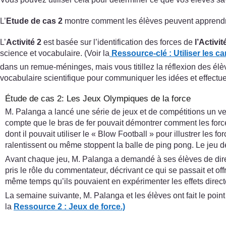
L’
Etude de cas 2
montre comment les élèves peuvent apprendre
L’
Activité 2
est basée sur l’identification des forces de
l’Activit
science et vocabulaire. (Voir la
Ressource-clé : Utiliser les c
dans un remue-méninges, mais vous titillez la réflexion des élè
vocabulaire scientifique pour communiquer les idées et effectue
Étude de cas 2: Les Jeux Olympiques de la force
M. Palanga a lancé une série de jeux et de compétitions un ve
compte que le bras de fer pouvait démontrer comment les forces
dont il pouvait utiliser le « Blow Football » pour illustrer le
ralentissent ou même stoppent la balle de ping pong. Le jeu de l
Avant chaque jeu, M. Palanga a demandé à ses élèves de dire ce
pris le rôle du commentateur, décrivant ce qui se passait et of
même temps qu’ils pouvaient en expérimenter les effets direc
La semaine suivante, M. Palanga et les élèves ont fait le point 
la
Ressource 2 : Jeux de force.)