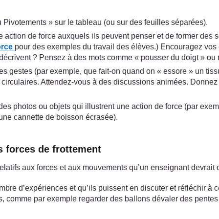
 Pivotements » sur le tableau (ou sur des feuilles séparées).
 action de force auxquels ils peuvent penser et de former des s
orce
pour des exemples du travail des élèves.) Encouragez vos él
s décrivent ? Pensez à des mots comme « pousser du doigt » ou 
s gestes (par exemple, que fait-on quand on « essore » un tissu 
irculaires. Attendez-vous à des discussions animées. Donnez à 
s photos ou objets qui illustrent une action de force (par exemp
r une cannette de boisson écrasée).
s forces de frottement
elatifs aux forces et aux mouvements qu’un enseignant devrait 
mbre d’expériences et qu’ils puissent en discuter et réfléchir à c
s, comme par exemple regarder des ballons dévaler des pentes s