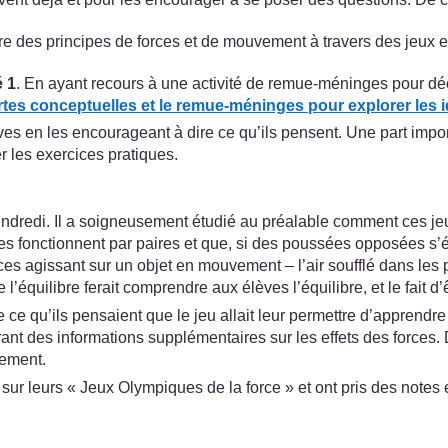
 des principes de forces et de mouvement à travers des jeux e
é 1
. En ayant recours à une activité de remue-méninges pour décri
artes conceptuelles et le remue-méninges pour explorer les i
ves en les encourageant à dire ce qu’ils pensent. Une part impor
r les exercices pratiques.
ndredi. Il a soigneusement étudié au préalable comment ces jeux 
 fonctionnent par paires et que, si des poussées opposées s’équ
s forces agissant sur un objet en mouvement – l’air soufflé dans l
’équilibre ferait comprendre aux élèves l’équilibre, et le fait d’
 qu’ils pensaient que le jeu allait leur permettre d’apprendre s
frant des informations supplémentaires sur les effets des forces
tement.
sur leurs « Jeux Olympiques de la force » et ont pris des notes et 