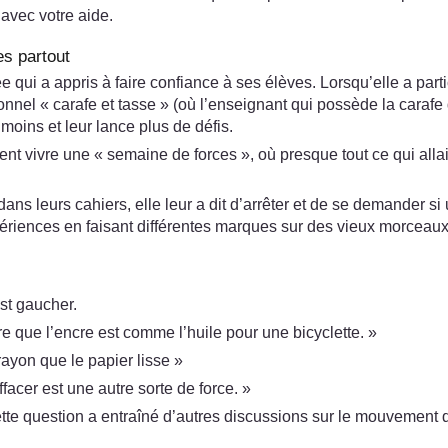
 avec votre aide.
es partout
i a appris à faire confiance à ses élèves. Lorsqu’elle a parti
nel « carafe et tasse » (où l’enseignant qui possède la carafe du
moins et leur lance plus de défis.
llaient vivre une « semaine de forces », où presque tout ce qui all
e dans leurs cahiers, elle leur a dit d’arrêter et de se demander s
riences en faisant différentes marques sur des vieux morceaux d
est gaucher.
tre que l’encre est comme l’huile pour une bicyclette. »
ayon que le papier lisse »
acer est une autre sorte de force. »
e question a entraîné d’autres discussions sur le mouvement de 