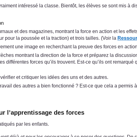
vraiment intéressé la classe. Bientôt, les élèves se sont mis à d
on
rnaux et des magazines, montrant la force en action et les effe
our la poussée et la traction) et trois tailles. (Voir la
Ressourc
tivement une image en recherchant la preuve des forces en action
èches montrant la direction de la force et préparez la discussio
e des différentes forces qu’ils trouvent. Est-ce qu’ils ont remarq
ifier et critiquer les idées des uns et des autres.
avail des autres a bien fonctionné ? Est-ce que cela a permis 
ur l’apprentissage des forces
atiqués par les enfants.
vent déjà et pour les encourager à se poser des questions. De c