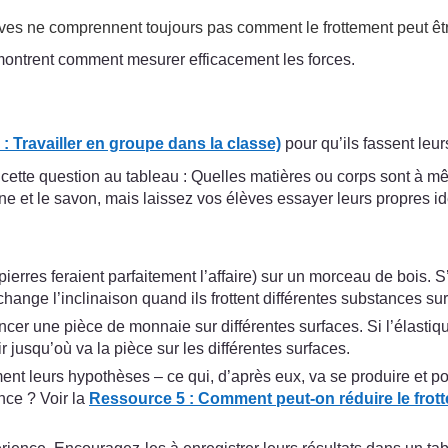
 élèves ne comprennent toujours pas comment le frottement peut êt
ontrent comment mesurer efficacement les forces.
: Travailler en groupe dans la classe)
pour qu’ils fassent leu
 cette question au tableau : Quelles matières ou corps sont à 
rine et le savon, mais laissez vos élèves essayer leurs propres id
rres feraient parfaitement l’affaire) sur un morceau de bois. S’i
change l’inclinaison quand ils frottent différentes substances sur
ncer une pièce de monnaie sur différentes surfaces. Si l’élastiq
jusqu’où va la pièce sur les différentes surfaces.
ment leurs hypothèses – ce qui, d’après eux, va se produire et 
nce ? Voir la
Ressource 5 : Comment peut-on réduire le frot