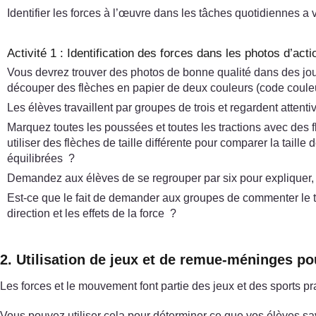
Identifier les forces à l’œuvre dans les tâches quotidiennes a 
Activité 1 : Identification des forces dans les photos d’acti
Vous devrez trouver des photos de bonne qualité dans des jou
découper des flèches en papier de deux couleurs (code couleur p
Les élèves travaillent par groupes de trois et regardent atten
Marquez toutes les poussées et toutes les tractions avec des fl
utiliser des flèches de taille différente pour comparer la taill
équilibrées ?
Demandez aux élèves de se regrouper par six pour expliquer, vér
Est-ce que le fait de demander aux groupes de commenter le tr
direction et les effets de la force ?
2. Utilisation de jeux et de remue-méninges po
Les forces et le mouvement font partie des jeux et des sports pr
Vous pouvez utiliser cela pour déterminer ce que vos élèves sa