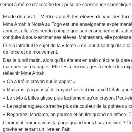
seront à même d’accroître leur prise de conscience scientifique
Étude de cas 1 : Mettre au défi les élèves de voir des forc
Mme Amah à Notsè au Togo est une enseignante expérimentée qu
années, elle s’est rendu compte que son enseignement tradition
conduite à sous-estimer ses élèves. Maintenant, elle professe 
Elle a introduit le sujet de la « force » en leur disant qu’ils a
de force et de mouvement.
Dès le lundi matin, alors qu’ils étaient en train d’écrire la dat
marques sur du papier. Elle les a encouragés à tenter des expé
réfléchir Mme Amah.
« On a tiré le crayon sur le papier »
« Mais moi j’ai poussé le crayon ! » s’est exclamé Délali, qui 
« Le stylo à billes glisse plus facilement qu’un crayon. Peut-ê
« Le papier rugueux arrache plus de couleur de la pointe du cr
« Regardez, Madame, on pousse et on tire quand on efface. Eff
Comment tournez-vous la page quand vous lisez un livre ? Cett
gravité en tenant un livre en l’air.