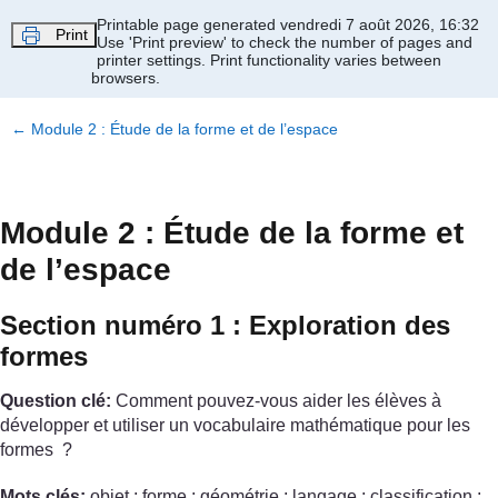
Passer au contenu principal
Printable page generated vendredi 7 août 2026, 16:32
Print
Use 'Print preview' to check the number of pages and
printer settings.
Print functionality varies between
browsers.
←
Module 2 : Étude de la forme et de l’espace
Module 2 : Étude de la forme et
de l’espace
Section numéro 1 : Exploration des
formes
Question clé:
Comment pouvez-vous aider les élèves à
développer et utiliser un vocabulaire mathématique pour les
formes ?
Mots clés:
objet ; forme ; géométrie ; langage ; classification ;