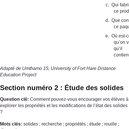
c.
Qui fabr
ce prod
d.
Que cont
ce paq
e.
Où est-c
qu’on v
qu’il
contien
Adapté de Umthamo 15, University of Fort Hare Distance
Education Project
Section numéro 2 : Étude des solides
Question clé:
Comment pouvez-vous encourager vos élèves à
explorer les propriétés et les modifications de l’état des solides
?
Mots clés:
solides ; recherche ; propriétés ; étude ; rouille ;