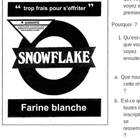
voyez 
premie
Pourquoi ?
Qu’est
que vo
voyez
ensuit
a.
Que nous
cette 
?
b.
Est-ce 
toutes 
inscrip
se
ressem
?