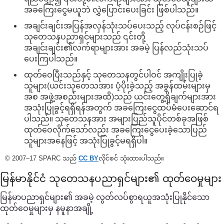
အခကြေးငွေမယူဘဲ လွှဲပြောင်းပေးခြင်း ဖြစ်ပါသည်။
အချင်းချင်းအပြန်အလှန်သုံးသပ်ပေးသည့် လုပ်ငန်းစဉ်ဖြင့်
သုတေသနပညာရှင်များသည် ၎င်းတို့
အချင်းချင်း၏လက်ရာများအား အခမဲ့ ပြန်လည်သုံးသပ်
ပေးကြပါသည်။
ထုတ်ဝေပြီးသည်နှင့် သုတေသနတွင်ပါဝင် အကျိုးပြုခဲ့
သူများ(ယင်းသုတေသအား ပံ့ပိုးခဲ့သည့် အခွန်ထမ်းများမှ
အစ အဖွဲ့အစည်းများအထိ)သည် ယင်းတွေ့ရှိချက်များအား
အသုံးပြုခွင့်ရရှိရန်အတွက် အခကြေးငွေထပ်မံပေးဆောင်ရ
ပါသည်။ သုတေသနအား အများပြည်သူပိုင်တစ်ခုအဖြစ်
ထုတ်ဝေလိုက်သော်လည်း အခကြေးငွေပေးခဲ့သောပြည်
သူများအနေဖြင့် အသုံးပြုခွင့်မရရှိပါ။
© 2007–17 SPARC သည်
CC BY
လိုင်စင် သုံးထားပါသည်။
မြန်မာနိုင်ငံ သုတေသနပညာရှင်များ၏ ထုတ်ဝေမှုများ
မြန်မာပညာရှင်များ၏ အခမဲ့ လွတ်လပ်စွာရယူအသုံးပြုနိုင်သော
ထုတ်ဝေမှုများမှ နမူနာအချို့