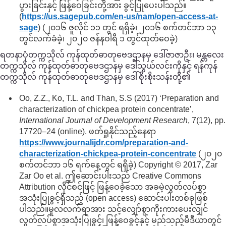
ပွားခြင်းနှင့် ဖြန့်ဝေခြင်းတို့အား ခွင့်ပြုပေးပါသည်။
(
https://us.sagepub.com/
en-us/
nam/
open-access-at-
sage
) (၂၀၁၆ ဇူလိုင် ၁၁ တွင် ရရှိခဲ့၊ ၂၀၁၆ စက်တင်ဘာ ၁၃
တွင်လက်ခံခဲ့၊ ၂၀၂၀ ဇန်နဝါရီ ၁ တွင်ထုတ်ဝေခဲ့)
ရတနာပုံတက္ကသိုလ် ကုန်ထုတ်ဓာတုဗေဒဌာနမှ ဒေါ်ဇာဇာဦး၊ မန္တလေး
တက္ကသိုလ် ကုန်ထုတ်ဓာတုဗေဒဌာနမှ ဒေါ်သွယ်လင်းကိုနှင့် ရန်ကုန်
တက္ကသိုလ် ကုန်ထုတ်ဓာတုဗေဒဌာနမှ ဒေါ်စိုးစိုးသန်းတို့၏
Oo, Z.Z., Ko, T.L. and Than, S.S (2017) ‘Preparation and
characterization of chickpea protein concentrate’,
International Journal of Development Research
, 7(12), pp.
17720–24 (online). ဖတ်ရှုနိုင်သည့်နေရာ
https://www.journalijdr.com/
preparation-and-
characterization-chickpea-protein-concentrate
(၂၀၂၀
စက်တင်ဘာ ၁၆ ရက်နေ့တွင် ရရှိခဲ့) Copyright © 2017, Zar
Zar Oo et al. ဤဆောင်းပါးသည် Creative Commons
Attribution လိုင်စင်ဖြင့် ဖြန့်ဝေခဲ့သော အခမဲ့လွတ်လပ်စွာ
အသုံးပြုခွင့်ရှိသည့် (open access) ဆောင်းပါးတစ်ခုဖြစ်
ပါသည်။မူလလက်ရာအား သင့်လျှော်စွာကိုးကားပေးလျှင်
လွတ်လပ်စွာအသုံးပြုခွင့်၊ ဖြန့်ဝေခွင့်နှင့် မည်သည့်မီဒီယာတွင်