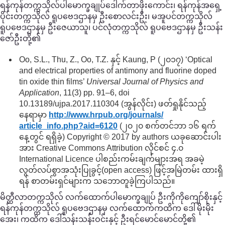
ရန်ကုန်တက္ကသိုလ်ပါမောက္ခချုပ်ဒေါက်တာဖိုးကောင်း၊ ရန်ကုန်အရှေ့
ပိုင်းတက္ကသိုလ် ရူပဗေဒဌာနမှ ဦးစောလင်းဦး၊ မအူပင်တက္ကသိုလ်
ရူပဗေဒဌာနမှ ဦးဇေယာသူ၊ ပင်လုံတက္ကသိုလ် ရူပဗေဒဌာနမှ ဦးသန်း
ဇော်ဦးတို့၏
Oo, S.L., Thu, Z., Oo, T.Z. နှင့် Kaung, P (၂၀၁၇) ‘Optical
and electrical properties of antimony and fluorine doped
tin oxide thin films’
Universal Journal of Physics and
Application
, 11(3) pp. 91–6, doi
10.13189/ujpa.2017.110304 (အွန်လိုင်း) ဖတ်ရှုနိုင်သည့်
နေရာမှာ
http://www.hrpub.org/
journals/
article_info.php?aid=6120
(၂၀၂၀ စက်တင်ဘာ ၁၆ ရက်
နေ့တွင် ရရှိခဲ့) Copyright © 2017 by authors ယခုဆောင်းပါး
အား Creative Commons Attribution လိုင်စင် ၄.၀
International Licence ပါစည်းကမ်းချက်များအရ အခမဲ့
လွတ်လပ်စွာအသုံးပြုခွင့်(open access) ဖြင့်အမြဲတမ်း ထားရှိ
ရန် စာတမ်းရှင်များက သဘောတူခဲ့ကြပါသည်။
မိတ္ထီလာတက္ကသိုလ် လက်ထောက်ပါမောက္ခချုပ် ဦးကိုကိုကျော်စိုးနှင့်
ရန်ကုန်တက္ကသိုလ် ရူပဗေဒဌာနမှ လက်ထောက်ကထိက ဒေါ်မိုးမိုး
အေး၊ ကထိက ဒေါ်သန်းသန်းဝင်းနှင့် ဦးရင်မောင်မောင်တို့၏