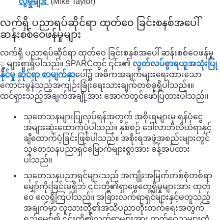
လွဲမှုများ’
(Mike Taylor)
လက်ရှိ ပညာရပ်ဆိုင်ရာ ထုတ်ဝေ ခြင်းစနစ်အပေါ်
ဆန်းစစ်ဝေဖန်မှုများ
လက်ရှိ ပညာရပ်ဆိုင်ရာ ထုတ်ဝေ ခြင်းစနစ်အပေါ် ဆန်းစစ်ဝေဖန်မှု
ု့ များစွာရှိပါသည်။ SPARCတွင် ၎င်း၏
လွတ်လပ်စွာရယူအသုံးပြု
နိုင်မှု ဆိုင်ရာ စာမျက်နှာ
ပေါ်၌ အဓိကအချက်များရေးထားသော
ကောင်းမွန်သည့်အကျဉ်းခြုံးရေးသားချက်တစ်ခုရှိပါသည်။။
ထင်ရှားသည့်အချက်အချို့အား အောက်တွင်ဖော်ပြထားပါသည်။
သုတေသနများပြုလုပ်ရန်အတွက် အစိုးရများမှ ရန်ပုံငွေ
အများဆုံးထောက်ပံ့ပါသည်။ နှစ်စဉ် ဒေါ်လာဘီလီယံရာနှင့်
ချီထောက်ပံ့ခြင်းဖြစ်ပါသည်။ အစိုးရအဖွဲ့အစည်းများတွင်
သုတေသနပညာရှင်မြောက်များစွာအား ခန့်အပ်ထား
ပါသည်။
သုတေသနပညာရှင်များသည် အကျိုးအမြတ်တစ်စုံတစ်ရာ
မျှော်ကိုးခြင်းမရှိဘဲ ၎င်းတို့၏ရှာဖွေတွေ့ရှိမှုများအား ထုတ်
ဝေ လေ့ရှိကြပါသည်။ အခြားလက်ရာရှင်များနှင့်မတူသည့်
အချက်မှာ လူသားတို့၏အသိပညာတိုးတက်ရေးအတွက်
ရည်မျှော်၍ ၎င်းတို့၏လက်ရာများအား ထုတ်ဝေသူများထံ