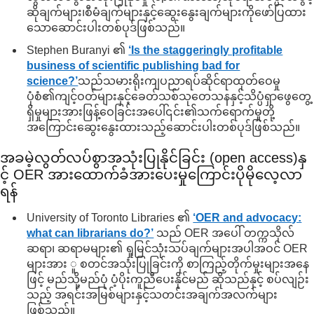
ဆိုချက်များ၊စီမံချက်များနှင့်ဆွေးနွေးချက်များကိုဖော်ပြထား
သောဆောင်းပါးတစ်ပုဒ်ဖြစ်သည်။
Stephen Buranyi ၏
‘Is the staggeringly profitable
business of scientific publishing bad for
science?’
သည်သမားရိုးကျပညာရပ်ဆိုင်ရာထုတ်ဝေမှု
ပုံစံ၏ကျင့်ဝတ်များနှင့်ခေတ်သစ်သုတေသနနှင့်သိပ္ပံရှာဖွေတွေ့
ရှိမှုများအားဖြန့်ဝေခြင်းအပေါ်၎င်း၏သက်ရောက်မှုတို့
အကြောင်းဆွေးနွေးထားသည့်ဆောင်းပါးတစ်ပုဒ်ဖြစ်သည်။
အခမဲ့လွတ်လပ်စွာအသုံးပြုနိုင်ခြင်း (open access)နှ
င့် OER အားထောက်ခံအားပေးမှုကြောင်းပိုမိုလေ့လာ
ရန်
University of Toronto Libraries ၏
‘OER and advocacy:
what can librarians do?’
သည် OER အပေါ် တက္ကသိုလ်
ဆရာ၊ ဆရာမများ၏ ရှုမြင်သုံးသပ်ချက်များအပါအဝင် OER
များအား ူ စတင်အသုံးပြုခြင်းကို စာကြည့်တိုက်မှုးများအနေ
ဖြင့် မည်သို့မည်ပုံ ပံ့ပိုးကူညီပေးနိုင်မည် ဆိုသည်နှင့် စပ်လျဉ်း
သည့် အရင်းအမြစ်များနှင့်သတင်းအချက်အလက်များ
ဖြစ်သည်။