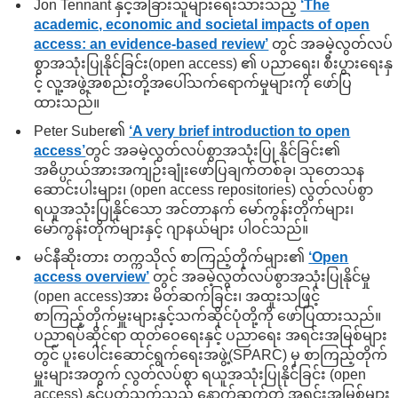
Jon Tennant နှင့်အခြားသူများရေးသားသည့်
‘The
academic, economic and societal impacts of open
access: an evidence-based review’
တွင် အခမဲ့လွတ်လပ်
စွာအသုံးပြုနိုင်ခြင်း(open access) ၏ ပညာရေး၊ စီးပွားရေးနှ
င့် လူ့အဖွဲ့အစည်းတို့အပေါ်သက်ရောက်မှုများကို ဖော်ပြ
ထားသည်။
Peter Suber၏
‘A very brief introduction to open
access’
တွင် အခမဲ့လွတ်လပ်စွာအသုံးပြု နိုင်ခြင်း၏
အဓိပ္ပာယ်အားအကျဉ်းချုံးဖော်ပြချက်တစ်ခု၊ သုတေသန
ဆောင်းပါးများ၊ (open access repositories) လွတ်လပ်စွာ
ရယူအသုံးပြုနိုင်သော အင်တာနက် မော်ကွန်းတိုက်များ၊
မော်ကွန်းတိုက်များနှင့် ဂျာနယ်များ ပါဝင်သည်။
မင်နီဆိုးတား တက္ကသိုလ် စာကြည့်တိုက်များ၏
‘Open
access overview’
တွင် အခမဲ့လွတ်လပ်စွာအသုံးပြုနိုင်မှု
(open access)အား မိတ်ဆက်ခြင်း၊ အထူးသဖြင့်
စာကြည့်တိုက်မှူးများနှင့်သက်ဆိုင်ပုံတို့ကို ဖော်ပြထားသည်။
ပညာရပ်ဆိုင်ရာ ထုတ်ဝေရေးနှင့် ပညာရေး အရင်းအမြစ်များ
တွင် ပူးပေါင်းဆောင်ရွက်ရေးအဖွဲ့(SPARC) မှ စာကြည့်တိုက်
မှူးများအတွက် လွတ်လပ်စွာ ရယူအသုံးပြုနိုင်ခြင်း (open
access) နှင့်ပတ်သက်သည့် နောက်ဆက်တွဲ အရင်းအမြစ်များ