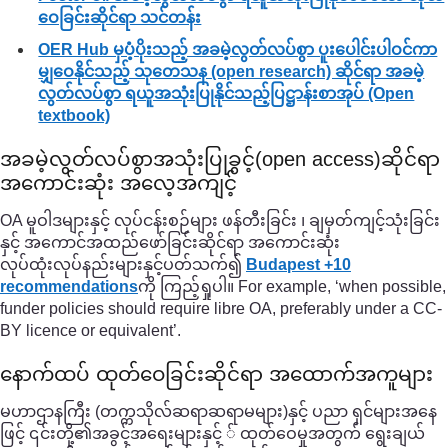
ဝေခြင်းဆိုင်ရာ သင်တန်း
OER Hub မှပံ့ပိုးသည့် အခမဲ့လွတ်လပ်စွာ ပူးပေါင်းပါဝင်ကာ
မျှဝေနိုင်သည့် သုတေသန (open research) ဆိုင်ရာ အခမဲ့
လွတ်လပ်စွာ ရယူအသုံးပြုနိုင်သည့်ပြဋ္ဌာန်းစာအုပ် (Open
textbook)
အခမဲ့လွတ်လပ်စွာအသုံးပြုခွင့်(open access)ဆိုင်ရာ
အကောင်းဆုံး အလေ့အကျင့်
OA မူဝါဒများနှင့် လုပ်ငန်းစဉ်များ ဖန်တီးခြင်း ၊ ချမှတ်ကျင့်သုံးခြင်း
နှင့် အကောင်အထည်ဖော်ခြင်းဆိုင်ရာ အကောင်းဆုံး
လုပ်ထုံးလုပ်နည်းများနှင့်ပတ်သက်၍
Budapest +10
recommendations
ကို ကြည့်ရှုပါ။ For example, ‘when possible,
funder policies should require libre OA, preferably under a CC-
BY licence or equivalent’.
နောက်ထပ် ထုတ်ဝေခြင်းဆိုင်ရာ အထောက်အကူများ
မဟာဌာနကြီး (တက္ကသိုလ်ဆရာဆရာမများ)နှင့် ပညာ ရှင်များအနေ
ဖြင့် ၎င်းတို့၏အခွင့်အရေးများနှင့် ် ထုတ်ဝေမှုအတွက် ရွေးချယ်