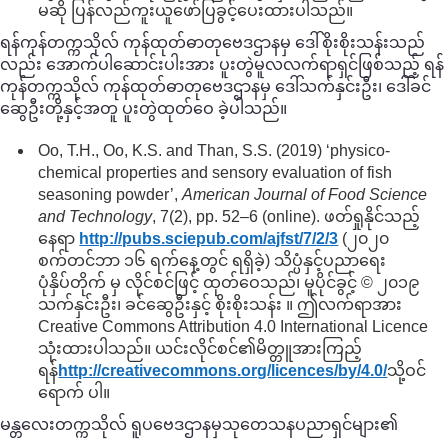
မဆို ပြန်လည်ကူးယူဖော်ပြခွင့်ပေးထားပါသည်။
ရန်ကုန်တက္ကသိုလ် ကုန်ထုတ်ဓာတုဗေဒဌာနမှ ဒေါ်စိုးစိုးသန်းသည်
လည်း အောက်ပါဆောင်းပါးအား ပူးတွဲမူလလက်ရာရှင်ဖြစ်သည့် ရန်
ကုန်တက္ကသိုလ် ကုန်ထုတ်ဓာတုဗေဒဌာနမှ ဒေါ်သက်နှင်းဦး၊ ဒေါ်ခင်
ဆွေဦးတို့နှင့်အတူ ပူးတွဲထုတ်ဝေ ခဲ့ပါသည်။
Oo, T.H., Oo, K.S. and Than, S.S. (2019) ‘physico-
chemical properties and sensory evaluation of fish
seasoning powder’,
American Journal of Food Science
and Technology
, 7(2), pp. 52–6 (online). ဖတ်ရှုနိုင်သည့်
နေရာ
http://pubs.sciepub.com/
ajfst/
7/
2/
3
(၂၀၂၀
စက်တင်ဘာ ၁၆ ရက်နေ့တွင် ရရှိခဲ့) သိပ္ပံနှင့်ပညာရေး
ပုံနှိပ်တိုက် မှ လိုင်စင်ဖြင့် ထုတ်ဝေသည်၊ မူပိုင်ခွင့် © ၂၀၁၉
သက်နှင်းဦး၊ ခင်ဆွေဦးနှင့် စိုးစိုးသန်း ။ ဤလက်ရာအား
Creative Commons Attribution 4.0 International Licence
သုံးထားပါသည်။ ယင်းလိုင်စင်၏မိတ္တူအားကြည့်
ရန်
http://creativecommons.org/
licences/
by/
4.0/
သို့ဝင်
ရောက် ပါ။
မန္တလေးတက္ကသိုလ် ရူပဗေဒဌာနမှသုတေသနပညာရှင်များ၏