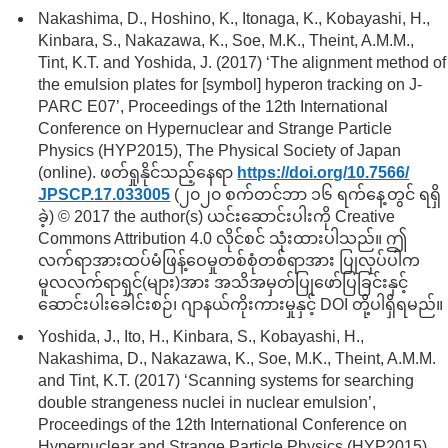
Nakashima, D., Hoshino, K., Itonaga, K., Kobayashi, H.,
Kinbara, S., Nakazawa, K., Soe, M.K., Theint, A.M.M.,
Tint, K.T. and Yoshida, J. (2017) ‘The alignment method of
the emulsion plates for [symbol] hyperon tracking on J-
PARC E07’, Proceedings of the 12th International
Conference on Hypernuclear and Strange Particle
Physics (HYP2015), The Physical Society of Japan
(online). ဖတ်ရှုနိုင်သည့်နေရာ
https://doi.org/
10.7566/
JPSCP.17.033005
(၂၀၂၀ စက်တင်ဘာ ၁၆ ရက်နေ့တွင် ရရှိ
ခဲ့) © 2017 the author(s) ယင်းဆောင်းပါးကို Creative
Commons Attribution 4.0 လိုင်စင် သုံးထားပါသည်။ ဤ
လက်ရာအားထပ်မံဖြန့်ဝေမှုတစ်စုံတစ်ရာအား ပြုလုပ်ပါက
မူလလက်ရာရှင်(များ)အား အသိအမှတ်ပြုဖော်ပြခြင်းနှင့်
ဆောင်းပါးခေါင်းစဉ်၊ ဂျာနယ်ကိုးကားမှုနှင့် DOI တို့ပါရှိရမည်။
Yoshida, J., Ito, H., Kinbara, S., Kobayashi, H.,
Nakashima, D., Nakazawa, K., Soe, M.K., Theint, A.M.M.
and Tint, K.T. (2017) ‘Scanning systems for searching
double strangeness nuclei in nuclear emulsion’,
Proceedings of the 12th International Conference on
Hypernuclear and Strange Particle Physics (HYP2015),