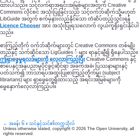
ထားပါသည်။ သင့်လက်ရာအရင်းအမြစ်များအတွက် Creative
Commons လိုင်စင် အသုံးပြုခြင်းသည် သင့်ဝက်ဘ်ဆိုက်သို့မဟုတ်
LibGuide အတွက် စက်မှနားလည်နိုင်သော တံဆိပ်ထည့်သွင်းရန်
Licence Chooser
အား အသုံးပြုရသလောက် လွယ်ကူရိုးရှင်းနိုင်ပါ
သည်။
စာကြည့်တိုက် ဝက်ဘ်ဆိုက်များတွင် Creative Commons တစ်မျိုး
တည်နှင့် သက်ဆိုင်သော LigGuides ် များ ရာနှင့်ချီ၍ ရှိနေပါသည်။
ဤရှာဖွေမှုရလဒ်များကို လေ့လာကြည့်ပြီး
Creative Commons နှင့်
စာပေနှင့်အနုပညာမူပိုင်ခွင့်ဆိုင်ရာ အခက်အခဲ၊ ပြဿနာများနှင့်
ပတ်သက်၍ ဘာသာရပ်အထူးပြုစာကြည့်တိုက်မှူး (subject
librarians) များ ရှာဖွေတွေ့ရှိထားသည့် အရင်းအမြစ်များကို
မွှေနှောက်လေ့လာကြည့်ပါ။
←
အခန်း ၆ ။ သင်နှင့်သင်၏တက္ကသိုလ်
Unless otherwise stated, copyright © 2026 The Open University, all
rights reserved.