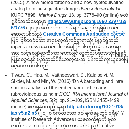
(2015) ‘A new meroditerpene and a new tryptoquivaline
analog from the algicolous fungus
Neosartorya takakii
KUFC 7898’,
Marine Drugs
, 13, pp. 3776–90 (online) ဖတ်
ရှုနိုင်သည့်နေရာမှာ
https://www.mdpi.com/
1660-3397/
13/
6/
3776
(၂၀၂၀ စက်တင်ဘာ ၁၆ ရက်နေ့တွင် ရရှိခဲ့) ယင်း
ဆောင်းပါးသည်
Creative Commons Attribution လိုင်စင်
ဖြင့် ဖြန့်ဝေခဲ့သော အခမဲ့လွတ်လပ်စွာအသုံးပြုခွင့်ရှိသည့်
(open access) ဆောင်းပါးတစ်ခုဖြစ်ပါသည်။မူလလက်ရာ
အား သင့်လျှော်စွာကိုးကားပေးလျှင် လွတ်လပ်စွာအသုံးပြုခွင့်၊
ဖြန့်ဝေခွင့်နှင့် မည်သည့်မီဒီယာတွင်မဆို ပြန်လည်ကူးယူဖော်ပြ
ခွင့်ပေးထားပါသည်။
Tiwary, C., Haq, M., Vaitheeswari, S., Kalaiselvi, M.,
Sikder, M. and Min, W. (2016) ‘DNA barcoding and intra
species analysis of the ember parrot fish scarus
rubroviolaceus using mtCO1’,
IRA International Journal of
Applied Sciences
, 5(2), pp. 91–109, ISSN 2455-4499
(online) ဖတ်ရှုနိုင်သည့်နေရာ
http://dx.doi.org/
10.21013/
jas.v5.n2.p5
(၂၀၂၀ စက်တင်ဘာ ၁၆ ရက်နေ့တွင် ရရှိခဲ့) ©
Institute of Research Advances ၊ ယခုလက်ရာကို မူလ
လက်ရာအား သင့်လျှော်စွာကိုးကားပေးရမည့် Creative