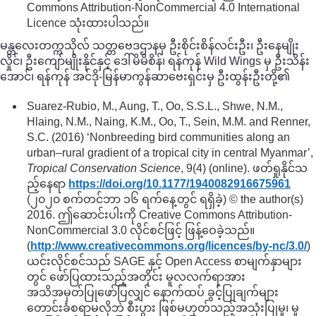
Commons Attribution-NonCommercial 4.0 International
Licence သုံးထားပါသည်။
မန္တလေးတက္ကသိုလ် သတ္တဗေဒဌာနမှ ဦးစိုင်းစိန်လင်းဦး၊ ဦးနေမျိုး
လှိုင်၊ ဦးကျော်မျိုးနိုင်နှင့် ဒေါ်မိမိစိန်၊ ရန်ကုန် Wild Wings မှ ဦးသိန်း
အောင်၊ ရန်ကုန် အင်ဒို-မြန်မာကွန်ဆာဗေးရှင်းမှ ဦးထွန်းဦးတို့၏
Suarez-Rubio, M., Aung, T., Oo, S.S.L., Shwe, N.M.,
Hlaing, N.M., Naing, K.M., Oo, T., Sein, M.M. and Renner,
S.C. (2016) ‘Nonbreeding bird communities along an
urban–rural gradient of a tropical city in central Myanmar’,
Tropical Conservation Science
, 9(4) (online). ဖတ်ရှုနိုင်သ
ည့်နေရာ
https://doi.org/
10.1177/
1940082916675961
(၂၀၂၀ စက်တင်ဘာ ၁၆ ရက်နေ့တွင် ရရှိခဲ့) © the author(s)
2016. ဤဆောင်းပါးကို Creative Commons Attribution-
NonCommercial 3.0 လိုင်စင်ဖြင့် ဖြန့်ဝေခဲ့သည်။
(
http://www.creativecommons.org/
licences/
by-nc/
3.0/
)
ယင်းလိုင်စင်သည် SAGE နှင့် Open Access စာမျက်နှာများ
တွင် ဖော်ပြထားသည့်အတိုင်း မူလလက်ရာအား
အသိအမှတ်ပြုဖော်ပြလျှင် နောက်ထပ် ခွင့်ပြုချက်များ
တောင်းခံစရာမလိုဘဲ စီးပွား ဖြစ်မဟုတ်သည့်အသုံးပြုမှု၊ မူ