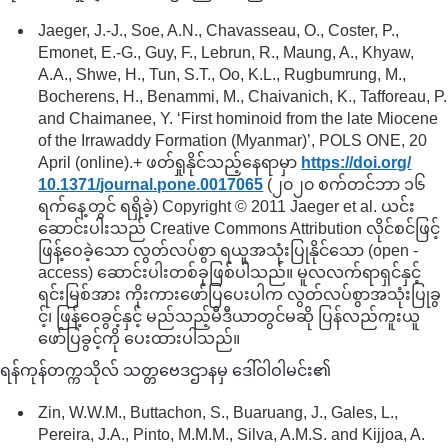
Jaeger, J.-J., Soe, A.N., Chavasseau, O., Coster, P.,
Emonet, E.-G., Guy, F., Lebrun, R., Maung, A., Khyaw,
A.A., Shwe, H., Tun, S.T., Oo, K.L., Rugbumrung, M.,
Bocherens, H., Benammi, M., Chaivanich, K., Tafforeau, P.
and Chaimanee, Y. ‘First hominoid from the late Miocene
of the Irrawaddy Formation (Myanmar)’, POLS ONE, 20
April (online).+ ဖတ်ရှုနိုင်သည့်နေရာမှာ
https://doi.org/
10.1371/
journal.pone.0017065
(၂၀၂၀ စက်တင်ဘာ ၁၆
ရက်နေ့တွင် ရရှိခဲ့) Copyright © 2011 Jaeger et al. ယင်း
ဆောင်းပါးသည် Creative Commons Attribution လိုင်စင်ဖြင့်
ဖြန့်ဝေခဲ့သော လွတ်လပ်စွာ ရယူအသုံးပြုနိုင်သော (open -
access) ဆောင်းပါးတစ်ခုဖြစ်ပါသည်။ မူလလက်ရာရှင်နှင့်
ရင်းမြစ်အား ကိုးကားဖော်ပြပေးပါက လွတ်လပ်စွာအသုံးပြုခွ
င့်၊ ဖြန့်ဝေခွင့်နှင့် မည်သည့်မီဒီယာတွင်မဆို ပြန်လည်ကူးယူ
ဖော်ပြခွင့်ကို ပေးထားပါသည်။
ရန်ကုန်တက္ကသိုလ် သတ္တဗေဒဌာနမှ ဒေါ်ဝါဝါမင်း၏
Zin, W.W.M., Buttachon, S., Buaruang, J., Gales, L.,
Pereira, J.A., Pinto, M.M.M., Silva, A.M.S. and Kijjoa, A.