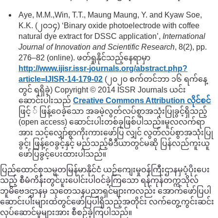
Aye, M.M.,Win, T.T., Maung Maung, Y. and Kyaw Soe,
K.K. (၂၀၁၄) ‘Binary oxide photoelectrode with coffee
natural dye extract for DSSC application’,
International
Journal of Innovation and Scientific Research
, 8(2), pp.
276–82 (online). ဖတ်ရှုနိုင်သည့်နေရာမှာ
http://www.ijisr.issr-journals.org/
abstract.php?
article=IJISR-14-179-02
(၂၀၂၀ စက်တင်ဘာ ၁၆ ရက်နေ့
တွင် ရရှိခဲ့) Copyright © 2014 ISSR Journals ယင်း
ဆောင်းပါးသည်
Creative Commons Attribution လိုင်စင်
ဖြင့် ် ဖြန့်ဝေခဲ့သော အခမဲ့လွတ်လပ်စွာအသုံးပြုခွင့်ရှိသည့်
(open access) ဆောင်းပါးတစ်ခုဖြစ်ပါသည်။မူလလက်ရာ
အား သင့်လျှော်စွာကိုးကားဖော်ပြ လျှင် လွတ်လပ်စွာအသုံးပြု
ခွင့်၊ ဖြန့်ဝေခွင့်နှင့် မည်သည့်မီဒီယာတွင်မဆို ပြန်လည်ကူးယူ
ဖော်ပြခွင့်ပေးထားပါသည်။
ပြည်ထောင်စုသမ္မတမြန်မာနိုင်ငံ ယဉ်ကျေးမှုဝန်ကြီးဌာနမှပံ့ပိုးပေး
သည့် စီမံကိန်းတွင်ပူးပေါင်းပါဝင်ခဲ့ကြသော ရန်ကုန်တက္ကသိုလ်
ဘူမိဗေဒဌာနမှ သုတေသနပညာရှင်များကလည်း အောက်ဖော်ပြပါ
ဆောင်းပါးများထဲတွင်ဖော်ပြပါရှိသည့်အတိုင်း လက်တွေ့ကွင်းဆင်း
လုပ်ဆောင်မှုများအား စီစဉ်ခဲ့ကြပါသည်။