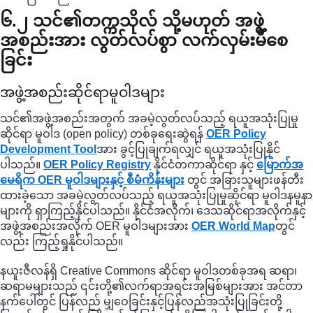
၆.၂ သင်၏တက္ကသိုလ် သို့မဟုတ် အဖွဲ့
အစည်းအား လွတ်လပ်စွာ လက်လှမ်းမီစေ
ခြင်း
အဖွဲ့အစည်းဆိုင်ရာမူဝါဒများ
သင်၏အဖွဲ့အစည်းအတွက် အခမဲ့လွတ်လပ်သည့် ရယူအသုံးပြုမှု
ဆိုင်ရာ မူဝါဒ (open policy) တစ်ခုရေးဆွဲရန်
OER Policy
Development Tool
အား ခွင့်ပြုချက်ရလျှင် ရယူအသုံးပြုနိုင်
ပါသည်။
OER Policy Registry
နိုင်ငံတကာဆိုင်ရာ နှင့်
မြောက်အ
မေရိက OER မူဝါဒများနှင့် စီမံကိန်းများ
တွင် အခြားသူများဖန်တီး
ထားခဲ့သော အခမဲ့လွတ်လပ်သည့် ရယူအသုံးပြုမှုဆိုင်ရာ မူဝါဒနမူနာ
များကို ရှာကြည့်နိုင်ပါသည်။ နိုင်ငံအလိုက်၊ ဒေသဆိုင်ရာအလိုက်နှင့်
အဖွဲ့အစည်းအလိုက် OER မူဝါဒများအား
OER World Map
တွင်
လည်း ကြည့်ရှုနိုင်ပါသည်။
နယူးဇီလန်ရှိ Creative Commons ဆိုင်ရာ မူဝါဒတစ်ခုအရ ဆရာ၊
ဆရာမများသည် ၎င်းတို့၏လက်ရာအရင်းအမြစ်များအား အင်တာ
နက်ပေါ်တွင် ပြန်လည် မျှဝေခြင်းနှင့်ပြန်လည်အသုံးပြုခြင်းတို့