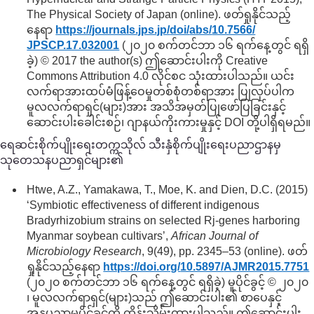
The Physical Society of Japan (online). ဖတ်ရှုနိုင်သည့်
နေရာ
https://journals.jps.jp/
doi/
abs/
10.7566/
JPSCP.17.032001
(၂၀၂၀ စက်တင်ဘာ ၁၆ ရက်နေ့တွင် ရရှိ
ခဲ့) © 2017 the author(s) ဤဆောင်းပါးကို Creative
Commons Attribution 4.0 လိုင်စင သုံးထားပါသည်။ ယင်း
လက်ရာအားထပ်မံဖြန့်ဝေမှုတစ်စုံတစ်ရာအား ပြုလုပ်ပါက
မူလလက်ရာရှင်(များ)အား အသိအမှတ်ပြုဖော်ပြခြင်းနှင့်
ဆောင်းပါးခေါင်းစဉ်၊ ဂျာနယ်ကိုးကားမှုနှင့် DOI တို့ပါရှိရမည်။
ရေဆင်းစိုက်ပျိုးရေးတက္ကသိုလ် သီးနှံစိုက်ပျိုးရေးပညာဌာနမှ
သုတေသနပညာရှင်များ၏
Htwe, A.Z., Yamakawa, T., Moe, K. and Dien, D.C. (2015)
‘Symbiotic effectiveness of different indigenous
Bradyrhizobium strains on selected Rj-genes harboring
Myanmar soybean cultivars’,
African Journal of
Microbiology Research
, 9(49), pp. 2345–53 (online). ဖတ်
ရှုနိုင်သည့်နေရာ
https://doi.org/
10.5897/
AJMR2015.7751
(၂၀၂၀ စက်တင်ဘာ ၁၆ ရက်နေ့တွင် ရရှိခဲ့) မူပိုင်ခွင့် © ၂၀၂၀
၊ မူလလက်ရာရှင်(များ)သည် ဤဆောင်းပါး၏ စာပေနှင့်
အနုပညာမူပိုင်ခွင့်ကို ထိန်းသိမ်းထားပါသည်။ ဤဆောင်းပါး