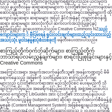
ပြုလုပ်ရန်အတွက် ကြိုတင်ခွင့်ပြုချက်ရရှိကြပါသည်။ ယင်းမူဝါဒ
သည် နယူးဇီလန်မှ ဆရာဆရာမများက ၎င်းတို့၏အလုပ်တာဝန်ထမ်း
ဆောင်ချိန်အတွင်း ဖန်တီးထားသော လက်ရာအရင်းအမြစ်များကို ထို
ကျောင်းနှင့်ဆရာ၊ ဆရာမများ အပြင် နိုင်ငံအနှံနှင့် ကမ္ဘာတစ်ဝန်းရှိ
ဆရာ၊ ဆရာမများ အားလုံးကိုပါ ဆက်လက်အသုံးပြုခွင့်နှင့်
မှီငြမ်းပြုပြင် ခွင့်ပေးထားပါသည်။ Creative Commons NZ
သည်
ကျောင်းများက ် မှီငြမ်းရန် ရှင်းလင်းချက်များထည့်သွင်းထားသည့်
အသင့်သုံး မူဝါဒနမူနာပုံစံတစ်ခုကို
ဖန်တီးပေးထားပါသည်။
စာကြည့်တိုက်ဝက်ဘ်ဆိုက်များ၊ စာကြည့်တိုက်
ဘာသာရပ်လမ်းညွှန်ချက်များ၊ စာရင်းပြုစုခြင်းများနှင့်
Creative Commons
အကြောင်းအရာ၊ အချက်အလက်ဖန်တီးသူ၏ အခန်းကဏ္ဍတွင် မိမိ
ရောက်နေသည့် အဖြစ်ကို သတိပြုမိသော စာကြည့်တိုက်မှူး
များသည် ၎င်းတို့၏လက်ရာအား မည်သို့လိုင်စင ပေးရမည်ကို သိ
ချင်ကြပါလိမ့်မည်။ အမေရိကန်ပြည်ထောင်စုရှိ အဖွဲ့အစည်းပေါင်း
၅၀၀၀ ကျော်တွင် LibGuides အား ၎င်းတို့၏ ဘာသာရပ်နယ်ပယ်
အလိုက်လမ်းညွှန်မှု (subject guide) ဆိုင်ရာ အချက်အလက်စီမံခန့်ခွဲ
မှုစနစ် (Content Management System) အဖြစ်ရွေးချယ်အသုံးပြု
ကြပြီး ကမ္ဘာအနှံ့တွင် လိုင်စင်ကိုင်ဆောင်ထားသူ ၁၂၀,၀၀၀ ကျော်ရှိ