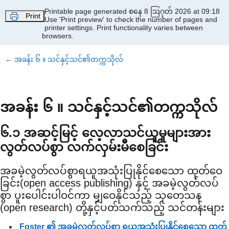
Skip to main content
Printable page generated စနေ 8 ဩဂုတ် 2026 at 09:18
Print
Use 'Print preview' to check the number of pages and
printer settings.
Print functionality varies between
browsers.
←
အခန်း ၆ ။ သင်နှင့်သင်၏တက္ကသိုလ်
အခန်း ၆ ။ သင်နှင့်သင်၏တက္ကသိုလ်
၆.၁ အဆင့်မြင့် လေ့လာသင်ယူမှုများအား
လွတ်လပ်စွာ လက်လှမ်းမီစေခြင်း
အခမဲ့လွတ်လပ်စွာရယူအသုံးပြုနိုင်စေသော ထုတ်ဝေ
ခြင်း(open access publishing) နှင့် အခမဲ့လွတ်လပ်
စွာ ပူးပေါင်းပါဝင်ကာ မျှဝေနိုင်သည့် သုတေသန
(open research) တို့နှင့်ပတ်သက်သည့် သင်တန်းများ
Foster ၏ အခမဲ့လွတ်လပ်စွာ ရယူအသုံးပြုနိုင်စေသော ထုတ်