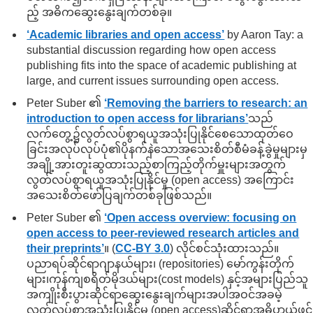
ည့် အဓိကဆွေးနွေးချက်တစ်ခု။
‘Academic libraries and open access’
by Aaron Tay: a
substantial discussion regarding how open access
publishing fits into the space of academic publishing at
large, and current issues surrounding open access.
Peter Suber ၏
‘Removing the barriers to research: an
introduction to open access for librarians’
သည်
လက်တွေ့၌လွတ်လပ်စွာရယူအသုံးပြုနိုင်စေသောထုတ်ဝေ
ခြင်းအလုပ်လုပ်ပုံ၏ပိုနက်နဲသောအသေးစိတ်စီမံခန့်ခွဲမှုများမှ
အချို့အားတူးဆွထားသည့်စာကြည့်တိုက်မှူးများအတွက်
လွတ်လပ်စွာရယူအသုံးပြုနိုင်မှု (open access) အကြောင်း
အသေးစိတ်ဖော်ပြချက်တစ်ခုဖြစ်သည်။
Peter Suber ၏
‘Open access overview: focusing on
open access to peer-reviewed research articles and
their preprints’
။ (
CC-BY 3.0
) လိုင်စင်သုံးထားသည်။
ပညာရပ်ဆိုင်ရာဂျာနယ်များ၊ (repositories) မော်ကွန်းတိုက်
များ၊ကုန်ကျစရိတ်မိုဒယ်များ(cost models) နှင့်အများပြည်သူ
အကျိုးစီးပွားဆိုင်ရာဆွေးနွေးချက်များအပါအဝင်အခမဲ့
လွတ်လပ်စွာအသုံးပြုနိုင်မှု (open access)ဆိုင်ရာအဓိပ္ပာယ်ဖွင့်