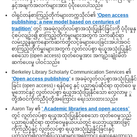
နှင့်အချက်အလက်များအား ပံ့ပိုးပေးပါသည်။
ဝါရှင်တန်စာကြည့်တိုက်များတက္ကသိုလ်၏
‘Open access
publishing: a new model based on centuries of
tradition’
တွင် အခမဲ့လွတ်လပ်စွာအသုံးပြုနိုင်ခြင်းကို ပံ့ပိုးမှုနှ
င့်စပ်လျဉ်း၍ စာကြည့်တိုက်မှူးများအတွက် သက်ဆိုင်ရာ
လမ်းညွှန်ချက်နောက်ဆက်တွဲလင့်ခ်များပေးခြင်းအပါအဝင်
စာကြည့်တိုက်မှူးများအတွက် လွတ်လပ်စွာ ရယူအသုံးပြုနိုင်
စေသော (open access) ထုတ်ဝေမှုအား အကျဉ်းချုံးမိတ်
ဆက်ပေးမှု ပါဝင်သည်။
Berkeley Library Scholarly Communication Services ၏
‘Open access publishing’
။ အခမဲ့လွတ်လပ်စွာအသုံးပြုနိုင်
ခြင်း (open access) ၊ ရန်ပုံငွေ နှင့် ပညာရပ်ဆိုင်ရာ ထုတ်ဝေ မှု
မူဘောင်နှင့် လွတ်လပ်စွာ ရယူအသုံးပြုနိုင်သော လေ့လာမှု ှု
တို့အံဝင်ကိုက်ညီပုံတို့အကြောင်း ရေးသားထားသည်။
Aaron Tay ၏
‘ Academic libraries and open access’
တွင် လွတ်လပ်စွာ ရယူအသုံးပြုနိုင်စေသော ထုတ်ဝေမှုသည်
ပညာရပ်ဆိုင်ရာ ထုတ်ဝေမှုနယ်ပယ်တွင် ယေဘုယျအားဖြင့်
ကိုက်ညီပုံနှင့် လွတ်လပ်စွာ ရယူအသုံးပြုနိုင်ခြင်းနှင့်
ပတ်သက်၍လက်ရှိပြဿနာများအကြောင်း ဆွေးနွေးထားသ