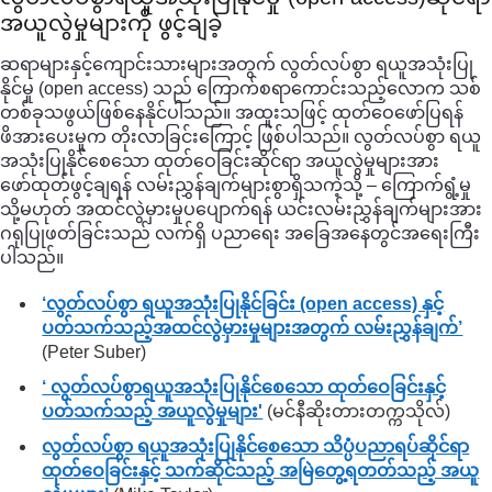
အယူလွဲမှုများကို ဖွင့်ချခဲ့
ဆရာများနှင့်ကျောင်းသားများအတွက် လွတ်လပ်စွာ ရယူအသုံးပြု
နိုင်မှု (open access) သည် ကြောက်စရာကောင်းသည့်လောက သစ်
တစ်ခုသဖွယ်ဖြစ်နေနိုင်ပါသည်။ အထူးသဖြင့် ထုတ်ဝေဖော်ပြရန်
ဖိအားပေးမှုက တိုးလာခြင်းကြောင့် ဖြစ်ပါသည်။ လွတ်လပ်စွာ ရယူ
အသုံးပြုနိုင်စေသော ထုတ်ဝေခြင်းဆိုင်ရာ အယူလွဲမှုများအား
ဖော်ထုတ်ဖွင့်ချရန် လမ်းညွှန်ချက်များစွာရှိသကဲ့သို့ – ကြောက်ရွံ့မှု
သို့မဟုတ် အထင်လွဲမှားမှုပပျောက်ရန် ယင်းလမ်းညွှန်ချက်များအား
ဂရုပြုဖတ်ခြင်းသည် လက်ရှိ ပညာရေး အခြေအနေတွင်အရေးကြီး
ပါသည်။
‘လွတ်လပ်စွာ ရယူအသုံးပြုနိုင်ခြင်း (open access) နှင့်
ပတ်သက်သည့်အထင်လွဲမှားမှုများအတွက် လမ်းညွှန်ချက်’
(Peter Suber)
‘ လွတ်လပ်စွာရယူအသုံးပြုနိုင်စေသော ထုတ်ဝေခြင်းနှင့်
ပတ်သက်သည့် အယူလွဲမှုများ'
(မင်နီဆိုးတားတက္ကသိုလ်)
လွတ်လပ်စွာ ရယူအသုံးပြုနိုင်စေသော သိပ္ပံပညာရပ်ဆိုင်ရာ
ထုတ်ဝေခြင်းနှင့် သက်ဆိုင်သည့် အမြဲတွေ့ရတတ်သည့် အယူ