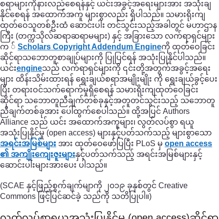
စရာများကိုနားလည်စေရန်နှင့် ယင်းအခွင့်အရေးများအား အသုံးချ
နိုင်စေရန် အထောက်အကူ များစွာလည်း ရှိပါသည်။ သမားရိုးကျ
ထုတ်ဝေသူတစ်ဦးထံ ဆောင်းပါး တင်သွင်းသည့်အခါတွင် မဟာဌာန
ကြီး (တက္ကသိုလ်ဆရာဆရာမများ) နှင့် အခြားသော လက်ရာရှင်များ
က ်
Scholars Copyright Addendum Engine
ကို ထုတ်ဝေခြင်း
ဆိုင်ရာသဘောတူစာချုပ်များကို ပြုပြင်ရန် အသုံးပြုနိုင်ပါသည်။
ယင်း
engine
သည် လက်ရာရှင်များကို ၎င်းတို့အတွက်အခွင့်အရေး
များ ထိန်းသိမ်းထားရန် ရွေးချယ်စရာအမျိုးမျိုး ကို ရွေးချယ်ခွင့်ပေး
ပြီး တရားဝင်သက်ရောက်မှုရှိစေရန် သမားရိုးကျထုတ်ဝေခြင်း
ဆိုင်ရာ သဘောတူညီချက်တစ်ခုနှင့်အတူတင်သွင်းသည့် သဘောတူ
ညီချက်တစ်ခုအား ပေါ်ထွက်စေပါသည်။ ထို့အပြင် Authors
Alliance သည် ယင်း အထောက်အကူများ၊ လွတ်လပ်စွာ ရယူ
အသုံးပြုနိုင်မှု (open access) များနှင့်ပတ်သက်သည့် များစွာသော
အရင်းအမြစ်များ
အား ထုတ်ဝေဖော်ပြပြီး PLoS မှ
open access
၏ အကျိုးကျေးဇူးများ
နှင့်ပတ်သက်သည့် အရင်းအမြစ်များနှင့်
ဆောင်းပါးများအားပေး ပါသည်။
(SCAE နှင့်ဖြည့်စွက်ချက်မျာကို ၂၀၁၉ ခုနှစ်တွင် Creative
Commons ဖြင့်ပြင်ဆင်ခဲ့ သည်ကို သတိပြုပါ။)
လွတ်လပ်စွာရယူအသုံးပြုနိုင်မှု (open access)ဆိုင်ရာ