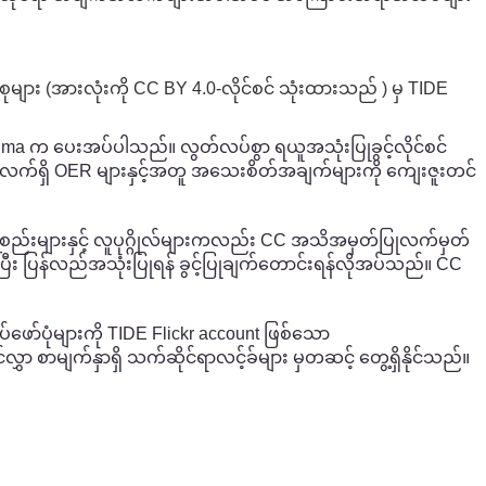
ုများ (အားလုံးကို CC BY 4.0-လိုင်စင် သုံးထားသည် ) မှ TIDE
hma က ပေးအပ်ပါသည်။ လွတ်လပ်စွာ ရယူအသုံးပြုခွင့်လိုင်စင်
သော လက်ရှိ OER များနှင့်အတူ အသေးစိတ်အချက်များကို ကျေးဇူးတင်
အစည်းများနှင့် လူပုဂ္ဂိုလ်များကလည်း CC အသိအမှတ်ပြုလက်မှတ်
်ပြီး ပြန်လည်အသုံးပြုရန် ခွင့်ပြုချက်တောင်းရန်လိုအပ်သည်။ CC
ော်ပုံများကို TIDE Flickr account ဖြစ်သော
 စာမျက်နှာရှိ သက်ဆိုင်ရာလင့်ခ်များ မှတဆင့် တွေ့ရှိနိုင်သည်။