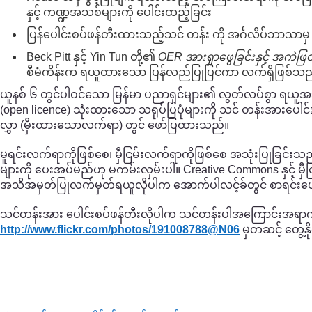
နှင့် ကဏ္ဍအသစ်များကို ပေါင်းထည့်ခြင်း
ပြန်ပေါင်းစပ်ဖန်တီးထားသည့်သင် တန်း ကို အင်္ဂလိပ်ဘာသာမှ
Beck Pitt နှင့် Yin Tun တို့၏
OER အားရှာဖွေခြင်းနှင့် အကဲဖြတ
စီမံကိန်းက ရယူထားသော ပြန်လည်ပြုပြင်ကာ လက်ရှိဖြစ်သ
ယူနစ် ၆ တွင်ပါဝင်သော မြန်မာ ပညာရှင်များ၏ လွတ်လပ်စွာ ရယူအသ
(open licence) သုံးထားသော သရုပ်ပြပုံများကို သင် တန်းအားပေါင
လွှာ (မှီးထားသောလက်ရာ) တွင် ဖော်ပြထားသည်။
မူရင်းလက်ရာကိုဖြစ်စေ၊ မှီငြမ်းလက်ရာကိုဖြစ်စေ အသုံးပြုခြင်း
များကို ပေးအပ်မည်ဟု မကမ်းလှမ်းပါ။ Creative Commons နှင့် မှီင
အသိအမှတ်ပြုလက်မှတ်ရယူလိုပါက အောက်ပါလင့်ခ်တွင် စာရင်းပေ
သင်တန်းအား ပေါင်းစပ်ဖန်တီးလိုပါက သင်တန်းပါအကြောင်းအရာကို ယခ
http://www.flickr.com/
photos/
191008788@N06
မှတဆင့် တွေ့နိ