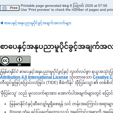
Skip to main content
Printable page generated စနေ 8 ဩဂုတ် 2026 at 07:56
Print
Use 'Print preview' to check the number of pages and print
◀︎
စာပေနှင့်အနုပညာမူပိုင်ခွင့်အချက်အလက်များ
စာပေနှင့်အနုပညာမူပိုင်ခွင့်အချက်အ
မြန်မာနိုင်ငံ စာပေနှင့်အနုပညာမူပိုင်ခွင့်နှင့် လွတ်လပ်စွာ ရယူအသုံးပြ
Attribution 4.0 International License
သုံးထားသော
Creative C
တီထွင်မှုဖြင့်ပြောင်းလဲခြင်း (TIDE) စီမံကိန်း’ (မှီငြမ်းသူ) ၏ တစ်စိ
‘မှီငြမ်းသူ’ သည် မူလလက်ရာအား အောက်ပါအချက်များတွင် ပြောင
မြန်မာနိုင်ငံနှင့်ဆီလျော်မှုရှိစေရန် သင် တန်းအကြောင်းအရာမ
Rouse ထံမှ ခွင့်ပြုချက်ရထားသည့် အကြောင်းအရာကို အခြေ