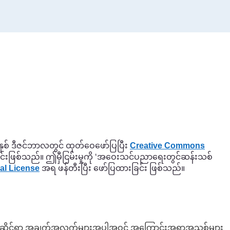
နှစ် ဒီဇင်ဘာလတွင် ထုတ်ဝေဖော်ပြပြီး
Creative Commons
ခြင်းဖြစ်သည်။ ဤမှီငြမ်းမှုကို ‘အဝေးသင်ပညာရေးတွင်ဆန်းသစ်
al License
အရ ဖန်တီးပြီး ဖော်ပြထားခြင်း ဖြစ်သည်။
င့်ဥပဒေဆိုင်ရာ အချက်အလက်များအပါအဝင် အကြောင်းအရာအသစ်များ