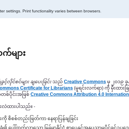
er settings.
Print functionality varies between browsers.
လက်များ
ုခွင့်လိုင်စင်များ ချပေးခြင်း
သည်
Creative Commons
မှ ၂၀၁၉ ခု
ommons Certificate for Librarians
(မူရင်းလက်ရာ) ကို မှီးထား
တ်တစ်ပိုင်းအဖြစ်
Creative Commons Attribution 4.0 Internation
်းလဲထားပါသည်။ -
ျားကို စိစစ်တည်းဖြတ်ကာ နေရာပြန်ချခြင်း
ခံ၍ ပေါ်ထွက်လာသော မြန်မာနိုင်ငံ စာပေနှင့်အနုပညာမူပိုင်ခွ