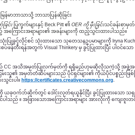
 မြန်မာဘာသာသို့ ဘာသာပြန်ဆိုခြင်း
်ခြင်း
ပြကွက်များနှင့် Beck Pitt ၏
OER ကို မှီးခြင်း
သင်ခန်းစာမှတ်စ
ည့် အကြောင်းအရာများ၏ အခန်းများကို ထည့်သွင်းထားပါသည်။
ုံးပြုခွင့်လိုင်စင် သုံးထားသော သုတေသနဥပမာများကို Iryna Kuc
်းစပ်ဖန်တီးရန်အတွက် Visual Thinkery မှ ခွင့်ပြုထားပြီး ပါဝင်
သည် CC အသိအမှတ်ပြုလက်မှတ်ကို ရရှိမည်ဟုမဆိုလိုသကဲ့သို့ အဖွဲ့
ြမ်းသူ၏ အမှတ်တံဆိပ်များသည် ပိုင်ရှင်များ၏ ကိုယ်ပိုင်ပစ္စည်းဖြစ
းသွင်းပါ။
https://certificates.creativecommons.org
.
ုဝက်ဘ်ဆိုက်တွင် ဒေါင်းလုတ်ရယူနိုင်ပြီး ခွင့်ပြုထားသော သရုပ်ဖ
ုင်ပါသည် ။ အခြားသောအကြောင်းအရာများ အားလုံးကို ကျေးဇူးတင်လွှာ