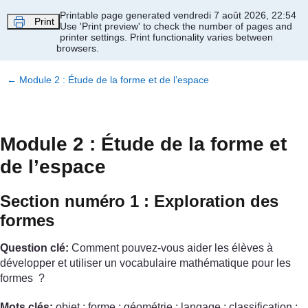
Passer au contenu principal
Printable page generated vendredi 7 août 2026, 22:54
Print
Use 'Print preview' to check the number of pages and
printer settings.
Print functionality varies between
browsers.
←
Module 2 : Étude de la forme et de l’espace
Module 2 : Étude de la forme et
de l’espace
Section numéro 1 : Exploration des
formes
Question clé:
Comment pouvez-vous aider les élèves à
développer et utiliser un vocabulaire mathématique pour les
formes ?
Mots clés:
objet ; forme ; géométrie ; langage ; classification ;