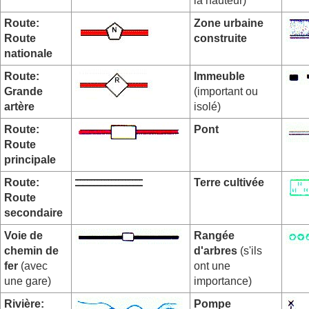
la hauteur)
Route:
Zone urbaine
Route
construite
nationale
Route:
Immeuble
Grande
(important ou
artère
isolé)
Route:
Pont
Route
principale
Route:
Terre cultivée
Route
secondaire
Voie de
Rangée
chemin de
d'arbres
(s'ils
fer
(avec
ont une
une gare)
importance)
Rivière:
Pompe