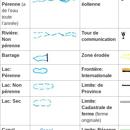
Pérenne
(a
éolienne
de l'eau
toute
l'année)
Rivière:
Tour de
Non
communication
pérenne
Barrage
Zone érodée
Lac:
Frontière:
Pérenne
Internationale
Lac: Non
Limite: de
pérenne
Province
Lac: Sec
Limite:
Cadastrale de
ferme
(ferme
originale)
Canal
Limite: Réserve