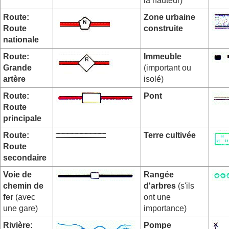
la hauteur)
Route:
Zone urbaine
Route
construite
nationale
Route:
Immeuble
Grande
(important ou
artère
isolé)
Route:
Pont
Route
principale
Route:
Terre cultivée
Route
secondaire
Voie de
Rangée
chemin de
d'arbres
(s'ils
fer
(avec
ont une
une gare)
importance)
Rivière:
Pompe