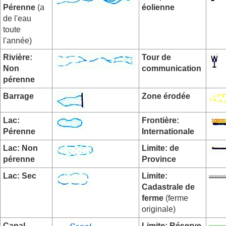
Pérenne
(a
éolienne
de l'eau
toute
l'année)
Rivière:
Tour de
Non
communication
pérenne
Barrage
Zone érodée
Lac:
Frontière:
Pérenne
Internationale
Lac: Non
Limite: de
pérenne
Province
Lac: Sec
Limite:
Cadastrale de
ferme
(ferme
originale)
Canal
Limite: Réserve