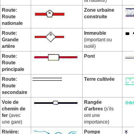
la hauteur)
Route:
Zone urbaine
Route
construite
nationale
Route:
Immeuble
Grande
(important ou
artère
isolé)
Route:
Pont
Route
principale
Route:
Terre cultivée
Route
secondaire
Voie de
Rangée
chemin de
d'arbres
(s'ils
fer
(avec
ont une
une gare)
importance)
Rivière:
Pompe