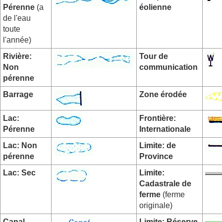
Pérenne
(a
éolienne
de l'eau
toute
l'année)
Rivière:
Tour de
Non
communication
pérenne
Barrage
Zone érodée
Lac:
Frontière:
Pérenne
Internationale
Lac: Non
Limite: de
pérenne
Province
Lac: Sec
Limite:
Cadastrale de
ferme
(ferme
originale)
Canal
Limite: Réserve