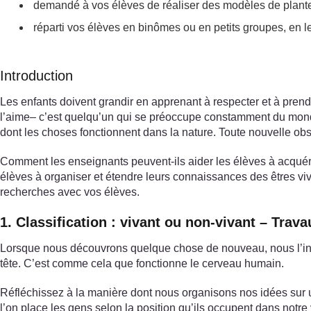
demandé à vos élèves de réaliser des modèles de plantes
réparti vos élèves en binômes ou en petits groupes, en l
Introduction
Les enfants doivent grandir en apprenant à respecter et à prendre
l’aime– c’est quelqu’un qui se préoccupe constamment du monde
dont les choses fonctionnent dans la nature. Toute nouvelle ob
Comment les enseignants peuvent-ils aider les élèves à acquéri
élèves à organiser et étendre leurs connaissances des êtres viv
recherches avec vos élèves.
1. Classification : vivant ou non-vivant – Trav
Lorsque nous découvrons quelque chose de nouveau, nous l’int
tête. C’est comme cela que fonctionne le cerveau humain.
Réfléchissez à la manière dont nous organisons nos idées sur
l’on place les gens selon la position qu’ils occupent dans notr