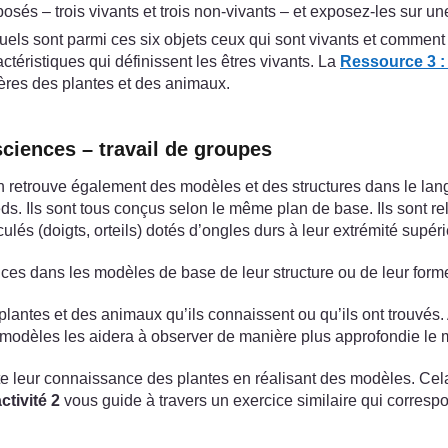
osés – trois vivants et trois non-vivants – et exposez-les sur une
ls sont parmi ces six objets ceux qui sont vivants et comment i
actéristiques qui définissent les êtres vivants. La
Ressource 3 :
ères des plantes et des animaux.
ciences – travail de groupes
’on retrouve également des modèles et des structures dans le la
. Ils sont tous conçus selon le même plan de base. Ils sont reli
culés (doigts, orteils) dotés d’ongles durs à leur extrémité supér
rences dans les modèles de base de leur structure ou de leur form
lantes et des animaux qu’ils connaissent ou qu’ils ont trouvés
s modèles les aidera à observer de manière plus approfondie le 
te leur connaissance des plantes en réalisant des modèles. Cel
ctivité 2
vous guide à travers un exercice similaire qui corres