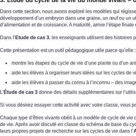
3. Étude du cycle de la vie du monde vivant – o
Dans cette section, nous avons exploré les modèles qui régissent
développement d’un embryon dans une graine, un œuf ou un utéru
d’alimentation et de croissance. A maturité, arrive l’étape final
Dans l’
Etude de cas 3
, les enseignants utilisent des histoire
Cette présentation est un outil pédagogique utile parce qu’elle :
montre les étapes du cycle de vie d’une plante ou d’un an
aide les élèves à organiser leurs idées sur les cycles de vi
aide les élèves à passer du connu à l’inconnu – des image
L’
Étude de cas 3
donne des détails supplémentaires sur l’utilis
Si vous désirez essayer cette activité avec votre classe, vous p
Chaque type d’êtres vivants obéit à un modèle de cycle de vie qu
de vie. Après avoir discuté en classe du schéma de base du cycl
leurs propres projets de recherche sur les cycles de vie dans l’
A