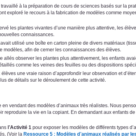
travaillé à la préparation de cours de sciences basés sur la pra
ls ont exploré le recours à la fabrication de modèles comme moy
vé les plantes vivantes d’une manière plus attentive, les élèves
s nouvelles connaissances.
it utilisé une boîte en carton pleine de divers matériaux (tissu,
de modèles, afin de cerner les connaissances des élèves.
être allés observer les plantes plus attentivement, les enfants a
étaillés comme les veines des feuilles ou des dispositions spéc
 élèves une vraie raison d’approfondir leur observation et d’éte
lus de détails sur le déroulement de cette activité.
n vendant des modèles d’animaux très réalistes. Nous pensons q
oir reproduire la vie en la copiant. En demandant aux enfants de
dans
l’Activité 1
pour exposer les modèles de différents types d’
és. (Voir la
Ressource 5 : Modèles d’animaux réalisés par le