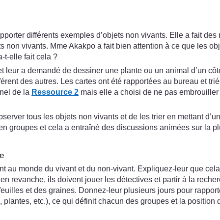
porter différents exemples d’objets non vivants. Elle a fait des
s non vivants. Mme Akakpo a fait bien attention à ce que les objet
t-elle fait cela ?
 et leur a demandé de dessiner une plante ou un animal d’un côté
rent des autres. Les cartes ont été rapportées au bureau et trié
nnel de la
Ressource 2
mais elle a choisi de ne pas embrouiller 
er tous les objets non vivants et de les trier en mettant d’un c
é en groupes et cela a entraîné des discussions animées sur la p
re
ant au monde du vivant et du non-vivant. Expliquez-leur que cel
 en revanche, ils doivent jouer les détectives et partir à la rech
uilles et des graines. Donnez-leur plusieurs jours pour rapporte
, plantes, etc.), ce qui définit chacun des groupes et la positi