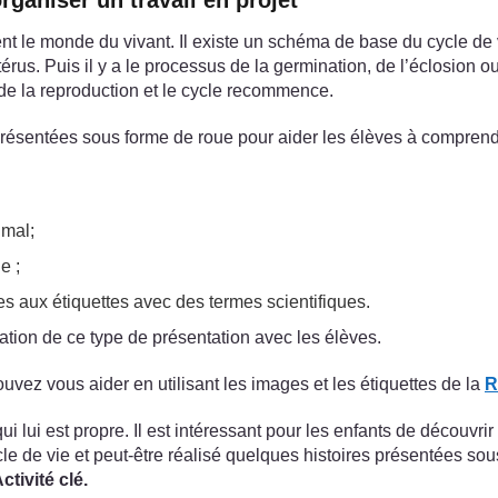
rganiser un travail en projet
 le monde du vivant. Il existe un schéma de base du cycle de vie 
s. Puis il y a le processus de la germination, de l’éclosion o
e de la reproduction et le cycle recommence.
s présentées sous forme de roue pour aider les élèves à comprend
imal;
e ;
s aux étiquettes avec des termes scientifiques.
ation de ce type de présentation avec les élèves.
ouvez vous aider en utilisant les images et les étiquettes de la
R
i lui est propre. Il est intéressant pour les enfants de découvri
e de vie et peut-être réalisé quelques histoires présentées sou
ctivité clé.