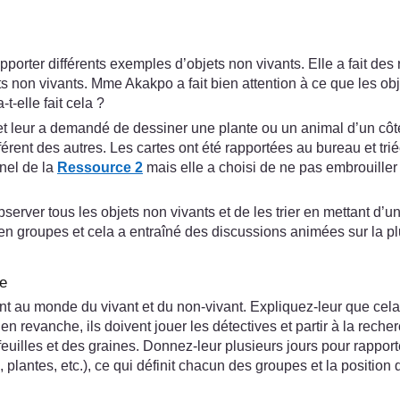
porter différents exemples d’objets non vivants. Elle a fait des
s non vivants. Mme Akakpo a fait bien attention à ce que les objet
t-elle fait cela ?
 et leur a demandé de dessiner une plante ou un animal d’un côté
rent des autres. Les cartes ont été rapportées au bureau et trié
nnel de la
Ressource 2
mais elle a choisi de ne pas embrouiller 
er tous les objets non vivants et de les trier en mettant d’un c
é en groupes et cela a entraîné des discussions animées sur la p
re
ant au monde du vivant et du non-vivant. Expliquez-leur que cel
 en revanche, ils doivent jouer les détectives et partir à la rech
uilles et des graines. Donnez-leur plusieurs jours pour rapporte
, plantes, etc.), ce qui définit chacun des groupes et la positi