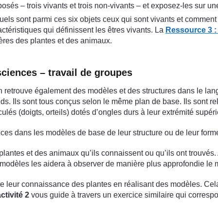
osés – trois vivants et trois non-vivants – et exposez-les sur une
ls sont parmi ces six objets ceux qui sont vivants et comment i
actéristiques qui définissent les êtres vivants. La
Ressource 3 :
ères des plantes et des animaux.
ciences – travail de groupes
’on retrouve également des modèles et des structures dans le la
. Ils sont tous conçus selon le même plan de base. Ils sont reli
culés (doigts, orteils) dotés d’ongles durs à leur extrémité supér
rences dans les modèles de base de leur structure ou de leur form
lantes et des animaux qu’ils connaissent ou qu’ils ont trouvés
s modèles les aidera à observer de manière plus approfondie le 
te leur connaissance des plantes en réalisant des modèles. Cel
ctivité 2
vous guide à travers un exercice similaire qui corres