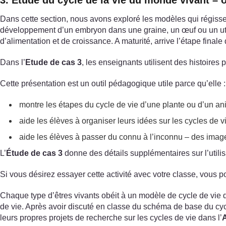
3. Étude du cycle de la vie du monde vivant – o
Dans cette section, nous avons exploré les modèles qui régissent
développement d’un embryon dans une graine, un œuf ou un utéru
d’alimentation et de croissance. A maturité, arrive l’étape final
Dans l’
Etude de cas 3
, les enseignants utilisent des histoire
Cette présentation est un outil pédagogique utile parce qu’elle :
montre les étapes du cycle de vie d’une plante ou d’un an
aide les élèves à organiser leurs idées sur les cycles de vi
aide les élèves à passer du connu à l’inconnu – des image
L’
Étude de cas 3
donne des détails supplémentaires sur l’utilis
Si vous désirez essayer cette activité avec votre classe, vous p
Chaque type d’êtres vivants obéit à un modèle de cycle de vie qu
de vie. Après avoir discuté en classe du schéma de base du cycl
leurs propres projets de recherche sur les cycles de vie dans l’
A