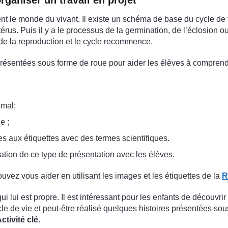
rganiser un travail en projet
 le monde du vivant. Il existe un schéma de base du cycle de vie 
s. Puis il y a le processus de la germination, de l’éclosion o
e de la reproduction et le cycle recommence.
s présentées sous forme de roue pour aider les élèves à comprend
imal;
e ;
s aux étiquettes avec des termes scientifiques.
ation de ce type de présentation avec les élèves.
ouvez vous aider en utilisant les images et les étiquettes de la
R
i lui est propre. Il est intéressant pour les enfants de découvri
e de vie et peut-être réalisé quelques histoires présentées sou
ctivité clé.