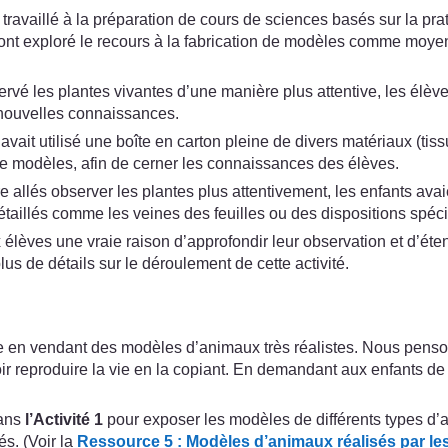
travaillé à la préparation de cours de sciences basés sur la pra
ls ont exploré le recours à la fabrication de modèles comme moy
vé les plantes vivantes d’une manière plus attentive, les élèves
s nouvelles connaissances.
it utilisé une boîte en carton pleine de divers matériaux (tissu,
de modèles, afin de cerner les connaissances des élèves.
être allés observer les plantes plus attentivement, les enfants a
étaillés comme les veines des feuilles ou des dispositions spéc
 élèves une vraie raison d’approfondir leur observation et d’éte
lus de détails sur le déroulement de cette activité.
n vendant des modèles d’animaux très réalistes. Nous pensons q
oir reproduire la vie en la copiant. En demandant aux enfants de
dans
l’Activité 1
pour exposer les modèles de différents types d’
és. (Voir la
Ressource 5 : Modèles d’animaux réalisés par le