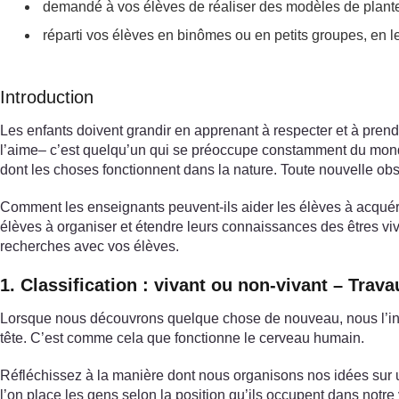
demandé à vos élèves de réaliser des modèles de plantes
réparti vos élèves en binômes ou en petits groupes, en l
Introduction
Les enfants doivent grandir en apprenant à respecter et à prendre
l’aime– c’est quelqu’un qui se préoccupe constamment du monde
dont les choses fonctionnent dans la nature. Toute nouvelle ob
Comment les enseignants peuvent-ils aider les élèves à acquéri
élèves à organiser et étendre leurs connaissances des êtres viv
recherches avec vos élèves.
1. Classification : vivant ou non-vivant – Trav
Lorsque nous découvrons quelque chose de nouveau, nous l’int
tête. C’est comme cela que fonctionne le cerveau humain.
Réfléchissez à la manière dont nous organisons nos idées sur
l’on place les gens selon la position qu’ils occupent dans notr