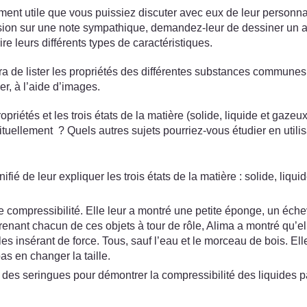
nt utile que vous puissiez discuter avec eux de leur personnalit
ssion sur une note sympathique, demandez-leur de dessiner un autop
rire leurs différents types de caractéristiques.
ira de lister les propriétés des différentes substances communes
r, à l’aide d’images.
opriétés et les trois états de la matière (solide, liquide et gaze
ituellement ? Quels autres sujets pourriez-vous étudier en utili
ifié de leur expliquer les trois états de la matière : solide, liq
 compressibilité. Elle leur a montré une petite éponge, un éche
prenant chacun de ces objets à tour de rôle, Alima a montré qu’el
es insérant de force. Tous, sauf l’eau et le morceau de bois. Ell
as en changer la taille.
 des seringues pour démontrer la compressibilité des liquides par 