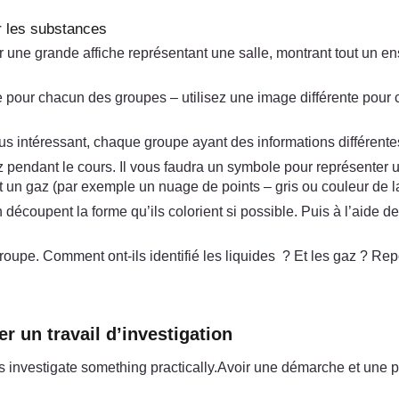
er les substances
rouver une grande affiche représentant une salle, montrant tout u
ge pour chacun des groupes – utilisez une image différente po
us intéressant, chaque groupe ayant des informations différentes
z pendant le cours. Il vous faudra un symbole pour représenter 
et un gaz (par exemple un nuage de points – gris ou couleur de l
écoupent la forme qu’ils colorient si possible. Puis à l’aide de
upe. Comment ont-ils identifié les liquides ? Et les gaz ? Rep
r un travail d’investigation
s investigate something practically.Avoir une démarche et une p