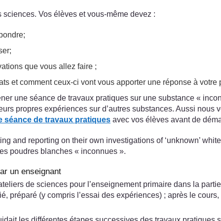
es sciences. Vos élèves et vous-même devez :
épondre;
ser;
tions que vous allez faire ;
tats et comment ceux-ci vont vous apporter une réponse à votre
 une séance de travaux pratiques sur une substance « inconnue
 leurs propres expériences sur d’autres substances. Aussi nous
e séance de travaux pratiques
avec vos élèves avant de démar
ing and reporting on their own investigations of ‘unknown’ whit
 des poudres blanches « inconnues ».
par un enseignant
teliers de sciences pour l’enseignement primaire dans la partie
ié, préparé (y compris l’essai des expériences) ; après le cours,
uidait les différentes étapes successives des travaux pratiques 