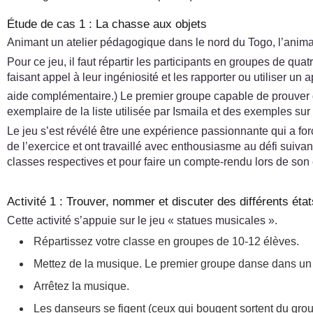
Étude de cas 1 : La chasse aux objets
Animant un atelier pédagogique dans le nord du Togo, l’animate
Pour ce jeu, il faut répartir les participants en groupes de qu
faisant appel à leur ingéniosité et les rapporter ou utiliser un a
aide complémentaire.) Le premier groupe capable de prouver q
exemplaire de la liste utilisée par Ismaila et des exemples su
Le jeu s’est révélé être une expérience passionnante qui a forc
de l’exercice et ont travaillé avec enthousiasme au défi suivant 
classes respectives et pour faire un compte-rendu lors de son e
Activité 1 : Trouver, nommer et discuter des différents état
Cette activité s’appuie sur le jeu « statues musicales ».
Répartissez votre classe en groupes de 10-12 élèves.
Mettez de la musique. Le premier groupe danse dans un e
Arrêtez la musique.
Les danseurs se figent (ceux qui bougent sortent du grou