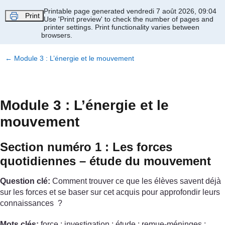
Passer au contenu principal
Printable page generated vendredi 7 août 2026, 09:04
Print
Use 'Print preview' to check the number of pages and
printer settings.
Print functionality varies between
browsers.
←
Module 3 : L’énergie et le mouvement
Module 3 : L’énergie et le
mouvement
Section numéro 1 : Les forces
quotidiennes – étude du mouvement
Question clé:
Comment trouver ce que les élèves savent déjà
sur les forces et se baser sur cet acquis pour approfondir leurs
connaissances ?
Mots clés:
force ; investigation ; étude ; remue-méninges ;