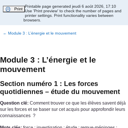
Passer au contenu principal
Printable page generated jeudi 6 août 2026, 17:10
Print
Use 'Print preview' to check the number of pages and
printer settings.
Print functionality varies between
browsers.
←
Module 3 : L’énergie et le mouvement
Module 3 : L’énergie et le
mouvement
Section numéro 1 : Les forces
quotidiennes – étude du mouvement
Question clé:
Comment trouver ce que les élèves savent déjà
sur les forces et se baser sur cet acquis pour approfondir leurs
connaissances ?
Mots clés:
force ; investigation ; étude ; remue-méninges ;