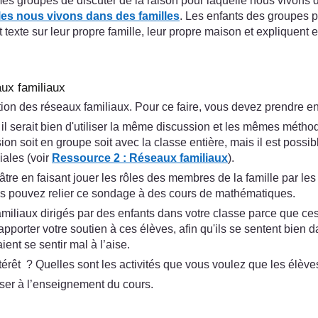
roupes de discuter de la raison pour laquelle nous vivons dan
les nous vivons dans des familles
. Les enfants des groupes p
t texte sur leur propre famille, leur propre maison et expliquent 
aux familiaux
ation des réseaux familiaux. Pour ce faire, vous devez prendre en
l serait bien d'utiliser la même discussion et les mêmes méth
ion soit en groupe soit avec la classe entière, mais il est possi
iales (voir
Ressource 2 : Réseaux familiaux
).
tre en faisant jouer les rôles des membres de la famille par les
Vous pouvez relier ce sondage à des cours de mathématiques.
miliaux dirigés par des enfants dans votre classe parce que ces 
pporter votre soutien à ces élèves, afin qu'ils se sentent bien d
ent se sentir mal à l’aise.
rêt ? Quelles sont les activités que vous voulez que les élève
ser à l’enseignement du cours.