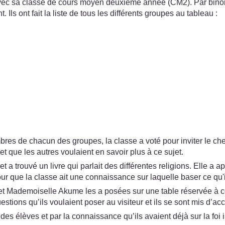
 sa classe de cours moyen deuxième année (CM2). Par binômes
 Ils ont fait la liste de tous les différents groupes au tableau :
es de chacun des groupes, la classe a voté pour inviter le chef
et que les autres voulaient en savoir plus à ce sujet.
 a trouvé un livre qui parlait des différentes religions. Elle a 
our que la classe ait une connaissance sur laquelle baser ce qu'i
e et Mademoiselle Akume les a posées sur une table réservée à cet
stions qu’ils voulaient poser au visiteur et ils se sont mis d’acc
il des élèves et par la connaissance qu’ils avaient déjà sur la foi