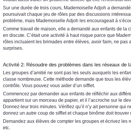
Sur une durée de trois cours, Mademoiselle Adjoh a demandé à t
poursuivait chaque jeu de rôles par des discussions intéressant
problème, mais Mademoiselle Adjoh les encourageait à s'écout
Comme travail de maison, elle a demandé aux enfants de la clas
en discute. C’était une activité à haut risque parce que Mademo
rôles incluaient les brimades entre élèves, avoir faim, ne pas 
surprises.
Activité 2: Résoudre des problèmes dans les réseaux de l
Les groupes d’amitié ne sont pas les seuls auxquels les enfant
classe nombreuse. Cette méthode demande que tous les élève
contrôle. Vous pouvez vous aider d’un sifflet.
Commencez par demander aux enfants de réfléchir aux différen
appartient sur un morceau de papier, et il l’accroche sur le d
Donnez-leur trois minutes. Vérifiez qu’il n’y ait personne qui 
donnez un autre coup de sifflet et chaque binôme doit trouver
Demandez aux élèves de compter les groupes et écrivez les résu
etc.