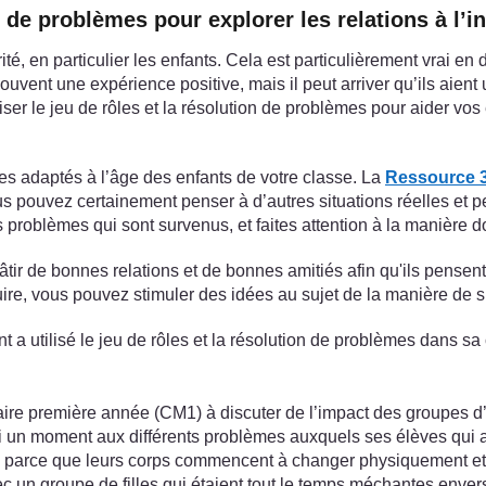
on de problèmes pour explorer les relations à l’
é, en particulier les enfants. Cela est particulièrement vrai en 
uvent une expérience positive, mais il peut arriver qu’ils aient 
iser le jeu de rôles et la résolution de problèmes pour aider vos 
es adaptés à l’âge des enfants de votre classe. La
Ressource 3 
pouvez certainement penser à d’autres situations réelles et per
s problèmes qui sont survenus, et faites attention à la manière 
bâtir de bonnes relations et de bonnes amitiés afin qu'ils pensent
uire, vous pouvez stimuler des idées au sujet de la manière de s’
 a utilisé le jeu de rôles et la résolution de problèmes dans sa
ire première année (CM1) à discuter de l’impact des groupes d’a
i un moment aux différents problèmes auxquels ses élèves qui ava
ants parce que leurs corps commencent à changer physiquement e
vec un groupe de filles qui étaient tout le temps méchantes envers