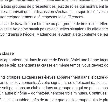
rois groupes de présenter des jeux de rôles qui montraient les 
es. Il arrivait que la discussion s’échauffe lorsque les élèves 
er réciproquement et à respecter les différences.
se de travailler par binôme ou par groupe de trois et de réfléch
iselle Adjoh ne savait pas avec quelles situations ils allaient r
avoir d’amis à l’école. Mademoiselle Adjoh a été contente de leur
a classe
s appartiennent dans le cadre de l’école. Voici une bonne façon
s se déplacent dans la classe en même temps, vous devrez don
ts groupes auxquels les élèves appartiennent dans le cadre de 
evant de ses vêtements. À votre signal, ils se déplacent dans l
ne soit pas dans un club ou dans un groupe ou qui ne puisse pas t
 un autre binôme – donnez-leur encore trois minutes. Continuez 
ltats au tableau afin de trouver quel est le groupe qui a le pl