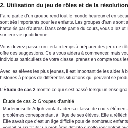
2. Utilisation du jeu de rôles et de la résoluti
Faire partie d’un groupe rend tout le monde heureux et en sécurit
sont très importants pour les enfants. Les groupes d’amis sont so
harcelés par d’autres. Dans cette partie du cours, vous allez util
sur leur vie quotidienne.
Vous devrez passer un certain temps à préparer des jeux de rôl
offre des suggestions. Cela vous aidera à commencer, mais vous 
individus particuliers de votre classe, prenez en compte tous le
Avec les élèves les plus jeunes, il est important de les aider à 
histoires à propos de différentes situations qui peuvent se prod
L’
Étude de cas 2
montre ce qui s'est passé lorsqu'un enseignant
Étude de cas 2: Groupes d’amitié
Mademoiselle Adjoh voulait aider sa classe de cours élémenta
problèmes correspondant à l’âge de ses élèves. Elle a réfléch
Elle savait que c’est un âge difficile pour de nombreux enf
voulait aussi traiter un problème difficile qu’elle rencontrait a