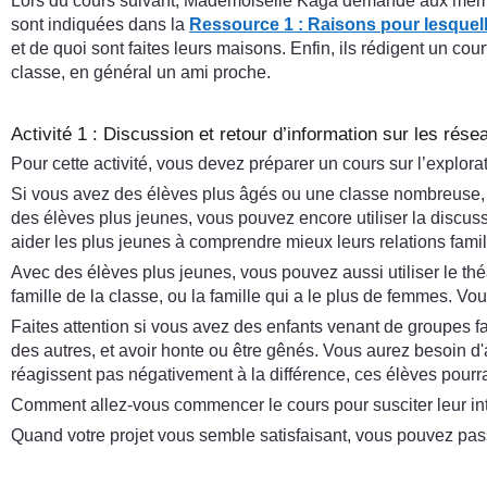
Lors du cours suivant, Mademoiselle Kaga demande aux mêmes g
sont indiquées dans la
Ressource 1 : Raisons pour lesquel
et de quoi sont faites leurs maisons. Enfin, ils rédigent un cour
classe, en général un ami proche.
Activité 1 : Discussion et retour d’information sur les rése
Pour cette activité, vous devez préparer un cours sur l’explor
Si vous avez des élèves plus âgés ou une classe nombreuse, i
des élèves plus jeunes, vous pouvez encore utiliser la discuss
aider les plus jeunes à comprendre mieux leurs relations famil
Avec des élèves plus jeunes, vous pouvez aussi utiliser le théâ
famille de la classe, ou la famille qui a le plus de femmes. 
Faites attention si vous avez des enfants venant de groupes fa
des autres, et avoir honte ou être gênés. Vous aurez besoin d'a
réagissent pas négativement à la différence, ces élèves pourrai
Comment allez-vous commencer le cours pour susciter leur inté
Quand votre projet vous semble satisfaisant, vous pouvez pas