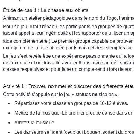
Étude de cas 1 : La chasse aux objets
Animant un atelier pédagogique dans le nord du Togo, l’animate
Pour ce jeu, il faut répartir les participants en groupes de qu
faisant appel à leur ingéniosité et les rapporter ou utiliser un a
aide complémentaire.) Le premier groupe capable de prouver q
exemplaire de la liste utilisée par Ismaila et des exemples su
Le jeu s’est révélé être une expérience passionnante qui a forc
de l’exercice et ont travaillé avec enthousiasme au défi suivant 
classes respectives et pour faire un compte-rendu lors de son e
Activité 1 : Trouver, nommer et discuter des différents état
Cette activité s’appuie sur le jeu « statues musicales ».
Répartissez votre classe en groupes de 10-12 élèves.
Mettez de la musique. Le premier groupe danse dans un e
Arrêtez la musique.
Les danseurs se figent (ceux qui bougent sortent du grou