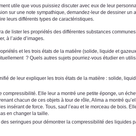
nt utile que vous puissiez discuter avec eux de leur personnalit
ssion sur une note sympathique, demandez-leur de dessiner un autop
rire leurs différents types de caractéristiques.
ira de lister les propriétés des différentes substances communes
r, à l’aide d’images.
opriétés et les trois états de la matière (solide, liquide et gaze
ituellement ? Quels autres sujets pourriez-vous étudier en utili
ifié de leur expliquer les trois états de la matière : solide, liq
 compressibilité. Elle leur a montré une petite éponge, un éche
prenant chacun de ces objets à tour de rôle, Alima a montré qu’el
es insérant de force. Tous, sauf l’eau et le morceau de bois. Ell
as en changer la taille.
 des seringues pour démontrer la compressibilité des liquides par 