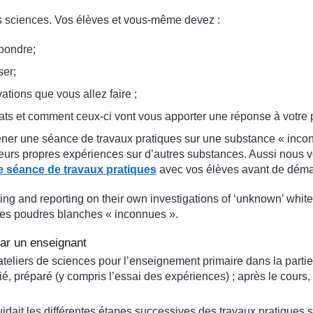
es sciences. Vos élèves et vous-même devez :
épondre;
ser;
tions que vous allez faire ;
tats et comment ceux-ci vont vous apporter une réponse à votre
 une séance de travaux pratiques sur une substance « inconnue
 leurs propres expériences sur d’autres substances. Aussi nous
e séance de travaux pratiques
avec vos élèves avant de démar
ing and reporting on their own investigations of ‘unknown’ whit
 des poudres blanches « inconnues ».
par un enseignant
teliers de sciences pour l’enseignement primaire dans la partie
ié, préparé (y compris l’essai des expériences) ; après le cours,
uidait les différentes étapes successives des travaux pratiques 