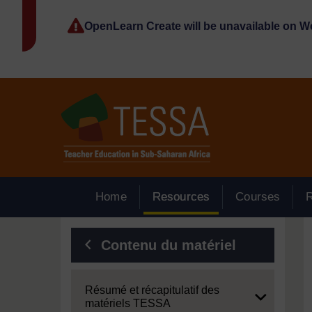
Passer au contenu principal
OpenLearn Create will be unavailable on 
Home
Resources
Courses
Blocs
Contenu du matériel
Expand
Résumé et récapitulatif des
matériels TESSA