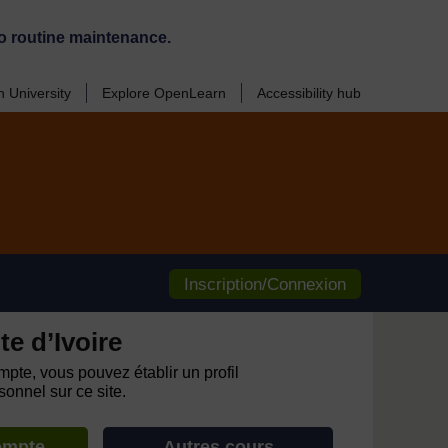
o routine maintenance.
 University
Explore OpenLearn
Accessibility hub
Inscription/Connexion
e d’Ivoire
pte, vous pouvez établir un profil
onnel sur ce site.
ompte
Autres cours