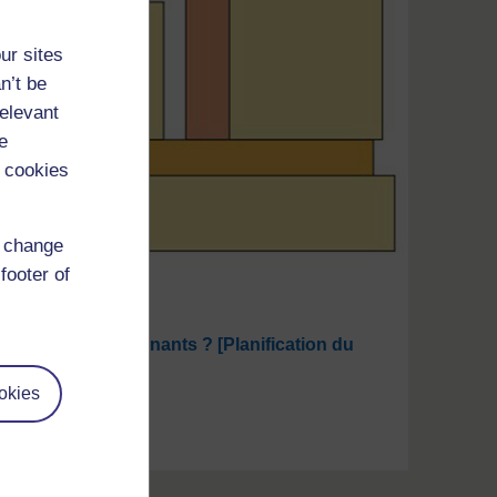
ur sites
n’t be
relevant
e
 cookies
d change
footer of
é pour vos enseignants ? [Planification du
okies