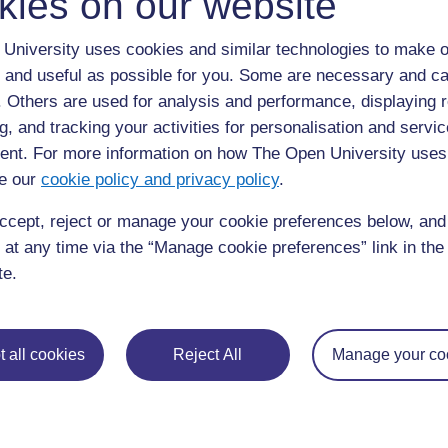
kies on our website
University uses cookies and similar technologies to make o
 and useful as possible for you. Some are necessary and ca
f. Others are used for analysis and performance, displaying 
g, and tracking your activities for personalisation and servic
nt. For more information on how The Open University uses
e our
cookie policy and privacy policy
.
ccept, reject or manage your cookie preferences below, an
 at any time via the “Manage cookie preferences” link in the 
te.
◀︎
2. Quel est le matériel pédagogique TESSA appropri
programme de formation]
 all cookies
Reject All
Manage your co