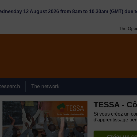
Wednesday 12 August 2026 from 8am to 10.30am (GMT) due t
The Open
Research
The network
TESSA - Cȏt
Si vous créez un com
d'apprentissage pers
Créer un c