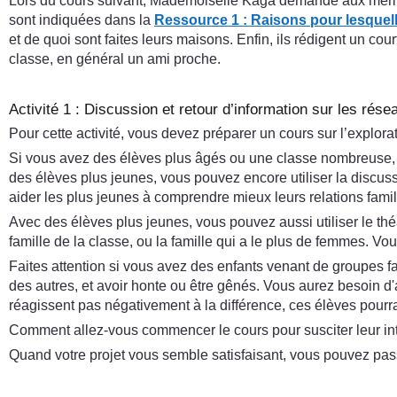
Lors du cours suivant, Mademoiselle Kaga demande aux mêmes g
sont indiquées dans la
Ressource 1 : Raisons pour lesquel
et de quoi sont faites leurs maisons. Enfin, ils rédigent un cour
classe, en général un ami proche.
Activité 1 : Discussion et retour d’information sur les rése
Pour cette activité, vous devez préparer un cours sur l’explor
Si vous avez des élèves plus âgés ou une classe nombreuse, i
des élèves plus jeunes, vous pouvez encore utiliser la discuss
aider les plus jeunes à comprendre mieux leurs relations famil
Avec des élèves plus jeunes, vous pouvez aussi utiliser le théâ
famille de la classe, ou la famille qui a le plus de femmes. 
Faites attention si vous avez des enfants venant de groupes fa
des autres, et avoir honte ou être gênés. Vous aurez besoin d'a
réagissent pas négativement à la différence, ces élèves pourrai
Comment allez-vous commencer le cours pour susciter leur inté
Quand votre projet vous semble satisfaisant, vous pouvez pas