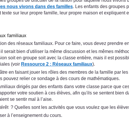
roupes de discuter de la raison pour laquelle nous vivons dan
les nous vivons dans des familles
. Les enfants des groupes p
t texte sur leur propre famille, leur propre maison et expliquent 
aux familiaux
ation des réseaux familiaux. Pour ce faire, vous devez prendre en
l serait bien d'utiliser la même discussion et les mêmes méth
ion soit en groupe soit avec la classe entière, mais il est possi
iales (voir
Ressource 2 : Réseaux familiaux
).
tre en faisant jouer les rôles des membres de la famille par les
Vous pouvez relier ce sondage à des cours de mathématiques.
miliaux dirigés par des enfants dans votre classe parce que ces 
pporter votre soutien à ces élèves, afin qu'ils se sentent bien d
ent se sentir mal à l’aise.
rêt ? Quelles sont les activités que vous voulez que les élève
ser à l’enseignement du cours.