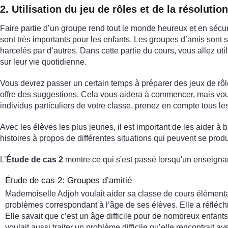
2. Utilisation du jeu de rôles et de la résoluti
Faire partie d’un groupe rend tout le monde heureux et en sécurit
sont très importants pour les enfants. Les groupes d’amis sont so
harcelés par d’autres. Dans cette partie du cours, vous allez util
sur leur vie quotidienne.
Vous devrez passer un certain temps à préparer des jeux de rôl
offre des suggestions. Cela vous aidera à commencer, mais vous 
individus particuliers de votre classe, prenez en compte tous le
Avec les élèves les plus jeunes, il est important de les aider à 
histoires à propos de différentes situations qui peuvent se prod
L’
Étude de cas 2
montre ce qui s'est passé lorsqu'un enseignant
Étude de cas 2: Groupes d’amitié
Mademoiselle Adjoh voulait aider sa classe de cours élémenta
problèmes correspondant à l’âge de ses élèves. Elle a réfléch
Elle savait que c’est un âge difficile pour de nombreux enf
voulait aussi traiter un problème difficile qu’elle rencontrait a