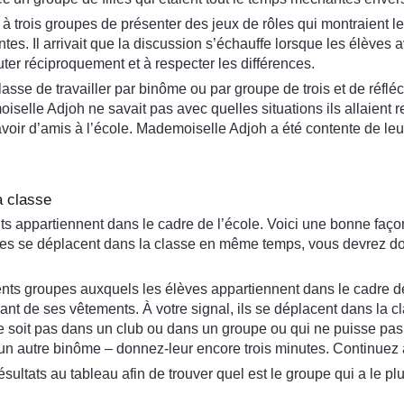
rois groupes de présenter des jeux de rôles qui montraient les 
es. Il arrivait que la discussion s’échauffe lorsque les élèves 
er réciproquement et à respecter les différences.
se de travailler par binôme ou par groupe de trois et de réfléch
iselle Adjoh ne savait pas avec quelles situations ils allaient r
avoir d’amis à l’école. Mademoiselle Adjoh a été contente de leur
a classe
s appartiennent dans le cadre de l’école. Voici une bonne façon
s se déplacent dans la classe en même temps, vous devrez don
ts groupes auxquels les élèves appartiennent dans le cadre de 
evant de ses vêtements. À votre signal, ils se déplacent dans l
ne soit pas dans un club ou dans un groupe ou qui ne puisse pas t
 un autre binôme – donnez-leur encore trois minutes. Continuez 
ltats au tableau afin de trouver quel est le groupe qui a le pl