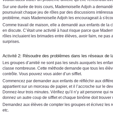
Sur une durée de trois cours, Mademoiselle Adjoh a demandé à t
poursuivait chaque jeu de rôles par des discussions intéressant
problème, mais Mademoiselle Adjoh les encourageait à s'écout
Comme travail de maison, elle a demandé aux enfants de la clas
en discute. C’était une activité à haut risque parce que Mademo
rôles incluaient les brimades entre élèves, avoir faim, ne pas 
surprises.
Activité 2: Résoudre des problèmes dans les réseaux de l
Les groupes d’amitié ne sont pas les seuls auxquels les enfant
classe nombreuse. Cette méthode demande que tous les élève
contrôle. Vous pouvez vous aider d’un sifflet.
Commencez par demander aux enfants de réfléchir aux différen
appartient sur un morceau de papier, et il l’accroche sur le d
Donnez-leur trois minutes. Vérifiez qu’il n’y ait personne qui 
donnez un autre coup de sifflet et chaque binôme doit trouver
Demandez aux élèves de compter les groupes et écrivez les résu
etc.