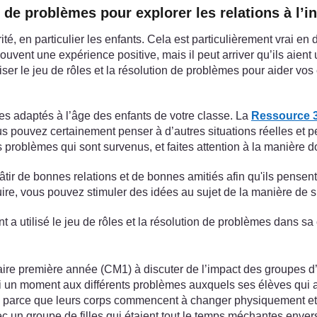
on de problèmes pour explorer les relations à l’
é, en particulier les enfants. Cela est particulièrement vrai en 
uvent une expérience positive, mais il peut arriver qu’ils aient 
iser le jeu de rôles et la résolution de problèmes pour aider vos 
es adaptés à l’âge des enfants de votre classe. La
Ressource 3 
pouvez certainement penser à d’autres situations réelles et per
s problèmes qui sont survenus, et faites attention à la manière 
bâtir de bonnes relations et de bonnes amitiés afin qu'ils pensent
uire, vous pouvez stimuler des idées au sujet de la manière de s’
 a utilisé le jeu de rôles et la résolution de problèmes dans sa
ire première année (CM1) à discuter de l’impact des groupes d’a
i un moment aux différents problèmes auxquels ses élèves qui ava
ants parce que leurs corps commencent à changer physiquement e
vec un groupe de filles qui étaient tout le temps méchantes envers