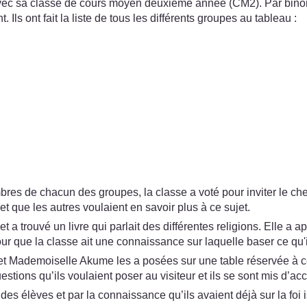
 sa classe de cours moyen deuxième année (CM2). Par binômes
 Ils ont fait la liste de tous les différents groupes au tableau :
es de chacun des groupes, la classe a voté pour inviter le chef
et que les autres voulaient en savoir plus à ce sujet.
 a trouvé un livre qui parlait des différentes religions. Elle a 
our que la classe ait une connaissance sur laquelle baser ce qu'i
e et Mademoiselle Akume les a posées sur une table réservée à cet
stions qu’ils voulaient poser au visiteur et ils se sont mis d’acc
il des élèves et par la connaissance qu’ils avaient déjà sur la foi