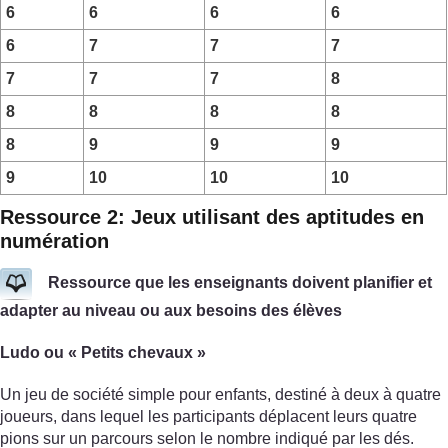
6
6
6
6
6
7
7
7
7
7
7
8
8
8
8
8
8
9
9
9
9
10
10
10
Ressource 2: Jeux utilisant des aptitudes en
numération
Ressource que les enseignants doivent planifier et
adapter au niveau ou aux besoins des élèves
Ludo ou « Petits chevaux »
Un jeu de société simple pour enfants, destiné à deux à quatre
joueurs, dans lequel les participants déplacent leurs quatre
pions sur un parcours selon le nombre indiqué par les dés.