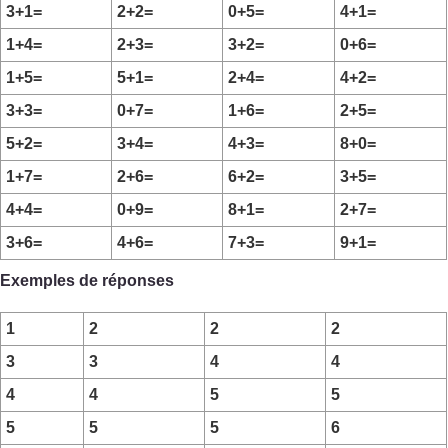
3+1=
2+2=
0+5=
4+1=
1+4=
2+3=
3+2=
0+6=
1+5=
5+1=
2+4=
4+2=
3+3=
0+7=
1+6=
2+5=
5+2=
3+4=
4+3=
8+0=
1+7=
2+6=
6+2=
3+5=
4+4=
0+9=
8+1=
2+7=
3+6=
4+6=
7+3=
9+1=
Exemples de réponses
1
2
2
2
3
3
4
4
4
4
5
5
5
5
5
6