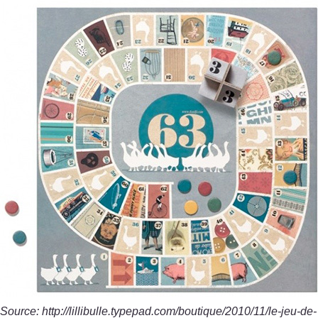
Source: http://lillibulle.typepad.com/boutique/2010/11/le-jeu-de-