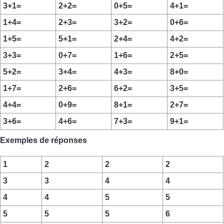
3+1=
2+2=
0+5=
4+1=
1+4=
2+3=
3+2=
0+6=
1+5=
5+1=
2+4=
4+2=
3+3=
0+7=
1+6=
2+5=
5+2=
3+4=
4+3=
8+0=
1+7=
2+6=
6+2=
3+5=
4+4=
0+9=
8+1=
2+7=
3+6=
4+6=
7+3=
9+1=
Exemples de réponses
1
2
2
2
3
3
4
4
4
4
5
5
5
5
5
6