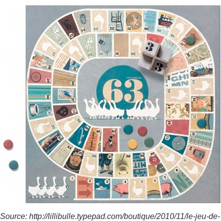
Source: http://lillibulle.typepad.com/boutique/2010/11/le-jeu-de-