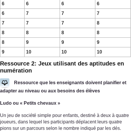
6
6
6
6
6
7
7
7
7
7
7
8
8
8
8
8
8
9
9
9
9
10
10
10
Ressource 2: Jeux utilisant des aptitudes en
numération
Ressource que les enseignants doivent planifier et
adapter au niveau ou aux besoins des élèves
Ludo ou « Petits chevaux »
Un jeu de société simple pour enfants, destiné à deux à quatre
joueurs, dans lequel les participants déplacent leurs quatre
pions sur un parcours selon le nombre indiqué par les dés.