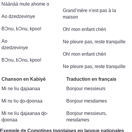
Nàánàá mule ahome o
Grand’mère n'est pas à la
Ao dzedzevinye
maison
BϽnu, bϽnu, kpoo!
Oh! mon enfant chéri
Ao
Ne pleure pas, reste tranquille
dzedzevinye
Oh! mon enfant chéri
BϽnu, bϽnu, kpoo!
Ne pleure pas, reste tranquille
Chanson en Kabiyè
Traduction en français
Mi ne liu ɖajaanaa
Bonjour messieurs
Mi nɛ liu ɖo-ɖoonaa
Bonjour mesdames
Mi ne liu ɖajaanaa ɖo-
Bonjour messieurs,
ɖoonaa
mesdames
Exemple de Comptines togolaises en langue nationales