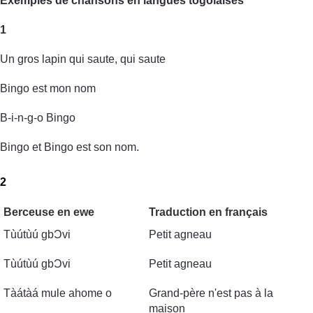
Exemples de chansons en langues togolaises
1
Un gros lapin qui saute, qui saute
Bingo est mon nom
B-i-n-g-o Bingo
Bingo et Bingo est son nom.
2
Berceuse en ewe
Traduction en français
Tùútùú gbϽvi
Petit agneau
Tùútùú gbϽvi
Petit agneau
Tàátàá mule ahome o
Grand-père n'est pas à la
maison