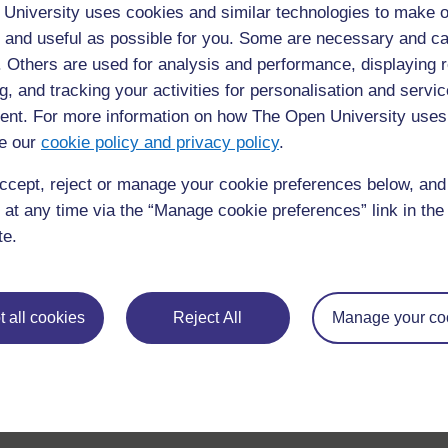
University uses cookies and similar technologies to make o
 and useful as possible for you. Some are necessary and ca
f. Others are used for analysis and performance, displaying 
g, and tracking your activities for personalisation and servic
nt. For more information on how The Open University uses
Pour de plus amples informations, référez-vous à notre foire
e our
cookie policy and privacy policy
.
questions qui peut vous fournir l'aide nécessaire.
ccept, reject or manage your cookie preferences below, an
Si vous avez un souci quelconque concernant ce site, veuill
 at any time via the “Manage cookie preferences” link in the 
nous contacter ici
te.
 all cookies
Reject All
Manage your co