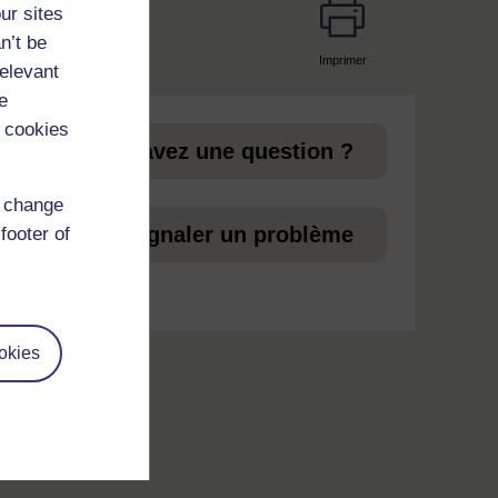
ur sites
n’t be
Imprimer
relevant
page
e
 cookies
 aux
Vous avez une question ?
d change
ez
Signaler un problème
footer of
okies