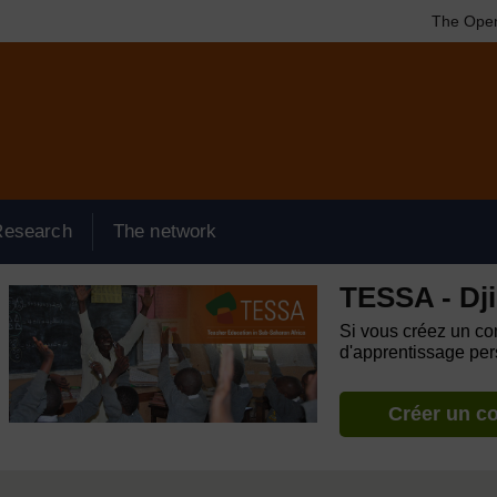
The Open
Research
The network
TESSA - Dji
Si vous créez un com
d'apprentissage pers
Créer un c