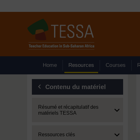
Passer au contenu principal
Home
Resources
Courses
Blocs
Contenu du matériel
Expand
Résumé et récapitulatif des
matériels TESSA
Expand
Ressources clés