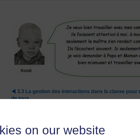
◀︎
3.3 La gestion des interactions dans la classe pour c
de tous
kies on our website