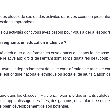
des études de cas ou des activités dans vos cours en présentiel 
sections appropriées.
 ou activités dont vous avez besoin pour vous aider à résoudre 
nseignants en éducation inclusive ?
é d’éduquer et de former les enseignants qui, dans leur classe, d
 relative aux droits de l’enfant dont sont signataires beaucoup d
n aucune, indépendamment de toute considération de race, de coul
 leur origine nationale, ethnique ou sociale, de leur situation d
re que dans les classes, il y aura par exemple des enfants valid
és d’apprentissage, des filles, des garçons, des enfants issus de
e plein développement de son potentiel.