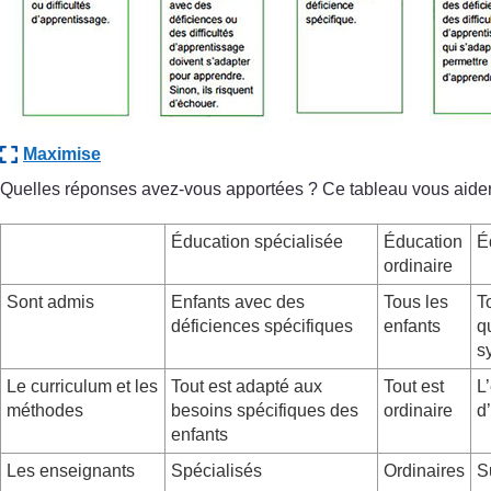
Maximise
Quelles réponses avez-vous apportées ? Ce tableau vous aider
Éducation spécialisée
Éducation
É
ordinaire
Sont admis
Enfants avec des
Tous les
T
déficiences spécifiques
enfants
q
s
Le curriculum et les
Tout est adapté aux
Tout est
L
méthodes
besoins spécifiques des
ordinaire
d
enfants
Les enseignants
Spécialisés
Ordinaires
S