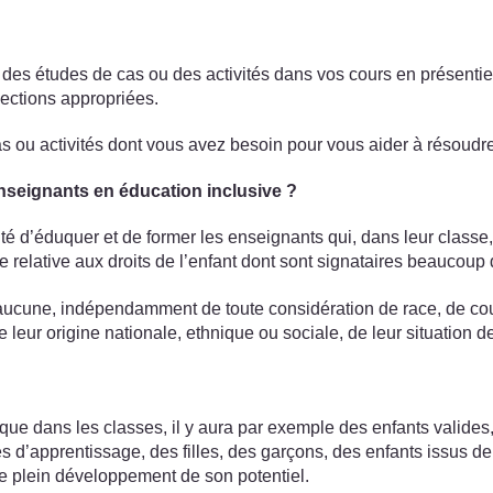
des études de cas ou des activités dans vos cours en présentiel 
sections appropriées.
 ou activités dont vous avez besoin pour vous aider à résoudre 
nseignants en éducation inclusive ?
é d’éduquer et de former les enseignants qui, dans leur classe, d
 relative aux droits de l’enfant dont sont signataires beaucoup d
n aucune, indépendamment de toute considération de race, de coul
 leur origine nationale, ethnique ou sociale, de leur situation d
re que dans les classes, il y aura par exemple des enfants valid
és d’apprentissage, des filles, des garçons, des enfants issus de
e plein développement de son potentiel.