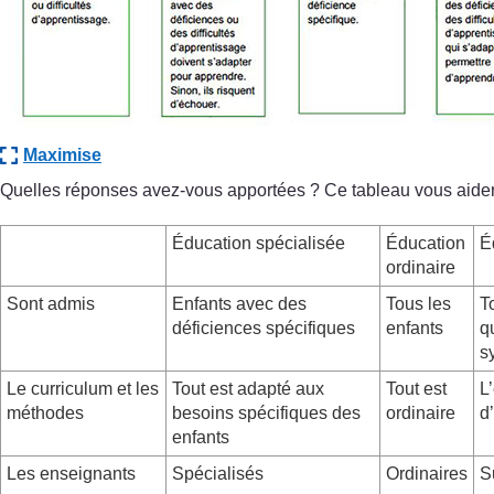
Maximise
Quelles réponses avez-vous apportées ? Ce tableau vous aider
Éducation spécialisée
Éducation
É
ordinaire
Sont admis
Enfants avec des
Tous les
T
déficiences spécifiques
enfants
q
s
Le curriculum et les
Tout est adapté aux
Tout est
L
méthodes
besoins spécifiques des
ordinaire
d
enfants
Les enseignants
Spécialisés
Ordinaires
S