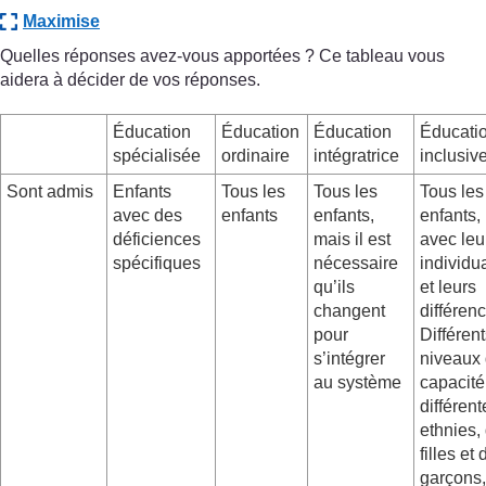
Maximise
Quelles réponses avez-vous apportées ? Ce tableau vous
aidera à décider de vos réponses.
Éducation
Éducation
Éducation
Éducati
spécialisée
ordinaire
intégratrice
inclusiv
Sont admis
Enfants
Tous les
Tous les
Tous les
avec des
enfants
enfants,
enfants,
déficiences
mais il est
avec leu
spécifiques
nécessaire
individua
qu’ils
et leurs
changent
différen
pour
Différen
s’intégrer
niveaux
au système
capacité
différent
ethnies,
filles et
garçons,