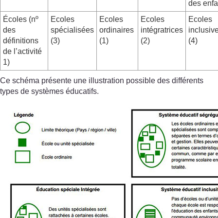
des enfa
Écoles (nº
Ecoles
Ecoles
Ecoles
Ecoles
des
spécialisées
ordinaires
intégratrices
inclusiv
définitions
(3)
(1)
(2)
(4)
de l’activité
1)
Ce schéma présente une illustration possible des différents
types de systèmes éducatifs.