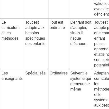
valides 
avec de
déficien
Le
Tout est
Tout est
L’enfant doit
Tout est
curriculum
adapté aux
ordinaire
s’adapter,
adapté 
et les
besoins
sinon il
que cha
méthodes
spécifiques
risque
enfant
des enfants
d’échouer
puisse
apprend
et attein
son plei
potentiel
Les
Spécialisés
Ordinaires
Suivent le
Adaptent
enseignants
système qui
curricul
demeure le
les
même
méthod
et le
système
aux bes