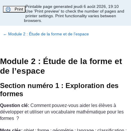
Passer au contenu principal
Printable page generated jeudi 6 août 2026, 19:10
Print
Use 'Print preview' to check the number of pages and
printer settings.
Print functionality varies between
browsers.
←
Module 2 : Étude de la forme et de l’espace
Module 2 : Étude de la forme et
de l’espace
Section numéro 1 : Exploration des
formes
Question clé:
Comment pouvez-vous aider les élèves à
développer et utiliser un vocabulaire mathématique pour les
formes ?
Mots clés:
objet ; forme ; géométrie ; langage ; classification ;