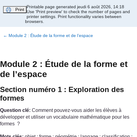
Passer au contenu principal
Printable page generated jeudi 6 août 2026, 14:18
Print
Use 'Print preview' to check the number of pages and
printer settings.
Print functionality varies between
browsers.
←
Module 2 : Étude de la forme et de l’espace
Module 2 : Étude de la forme et
de l’espace
Section numéro 1 : Exploration des
formes
Question clé:
Comment pouvez-vous aider les élèves à
développer et utiliser un vocabulaire mathématique pour les
formes ?
Mots clés:
objet ; forme ; géométrie ; langage ; classification ;