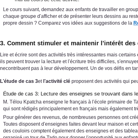
Le cours suivant, demandez aux enfants de travailler en group
chaque groupe d'afficher et de présenter leurs dessins au reste
propre dessin ? Comparez vos idées aux suggestions de la
R
3. Comment stimuler et maintenir l'intérêt des é
Lire et écrire sont des activités très intéressantes mais certain
ils peuvent trouver la lecture et l'écriture très difficiles, s'
necontribuent pas à leur développement. Un de vos défis en tant qu
L’étude de cas 3
et
l’activité clé
proposent des activités qui peu
Étude de cas 3: Lecture des enseignes se trouvant dans le 
M. Télou Kpatcha enseigne le français à l'école primaire de 
qui sont rédigés principalement en français mais également tr
Pour générer des revenus, de nombreuses personnes ont créé de
Toutes disposent d'enseignes faites devant leur maison et certa
des couloirs comptent également des enseignes et des tableau
organisé un tour de Tado pour donner l'opportunité aux enfants 