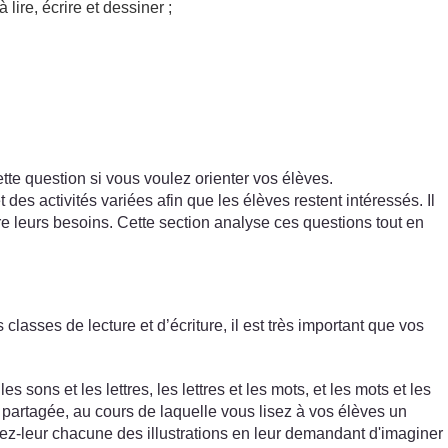
lire, écrire et dessiner ;
tte question si vous voulez orienter vos élèves.
des activités variées afin que les élèves restent intéressés. Il
re leurs besoins. Cette section analyse ces questions tout en
 classes de lecture et d’écriture, il est très important que vos
es sons et les lettres, les lettres et les mots, et les mots et les
re partagée, au cours de laquelle vous lisez à vos élèves un
trez-leur chacune des illustrations en leur demandant d'imaginer