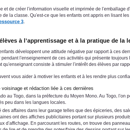
e et de créer l'information visuelle et imprimée de l'emballage 
 de la classe. Qu'est-ce que les enfants ont appris en lisant le
essource 3
.
lèves à l’apprentissage et à la pratique de la le
s enfants développent une attitude négative par rapport à ces der
ennuyer pendant l'enseignement de ces activités qui présente touj
'enseignant consiste à stimuler l'intérêt des élèves par rapport à
vent vous aider à motiver les enfants et à les rendre plus confian
voisinage et rédaction liée à ces dernières
Tado au Togo, dans la préfecture du Moyen Mono. Au Togo, l'on
ès peu dans les langues locales.
s affaires dans leur garage telles que des épiceries, des salo
ines ont des affiches publicitaires portant sur plusieurs produits
x d'affichage. En parcourant les routes, on trouve des panneaux
de lire et de prendre des notes/faire des dessins portant sur les 