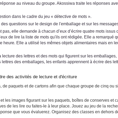
 réponse au niveau du groupe. Akossiwa traite les réponses avec
ion dans le cadre du jeu « détective de mots ».
is des questions sur le design de l'emballage et sur les messages
 pas, elle demande à chacun d’eux d’écrire quatre mots issus de
eux de lire la liste de mots qu'ils ont rédigée. Elle a remarqué 
eure. Elle a utilisé les mêmes objets alimentaires mais en leur 
a lecture des lettres et des mots qui figurent sur les emballages
 lettres des emballages, les enfants apprennent à écrire des let
dre des activités de lecture et d'écriture
 de paquets et de cartons afin que chaque groupe de cinq ou six
 et les images figurant sur les paquets, boîtes de conserves et c
s de les lire ou faites-le à leur place. Jouez au jeu de la rech
ponse que vous évaluerez. Organisez des classes en dehors des