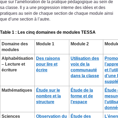
que sur l'amélioration de la pratique pédagogique au sein de
sa classe. Il y a une progression interne des idées et des
pratiques au sein de chaque section de chaque module ainsi
que d’une section à l’autre.
Table 1 : Les cinq domaines de modules TESSA
Domaine des
Module 1
Module 2
Modul
modules
Alphabétisation
Des raisons
Utilisation des
Promo
– Lecture et
pour lire et
voix de la
l’appr
écriture
écrire
communauté
et l’uti
dans la classe
d’une 
supplé
Mathématiques
Étude sur le
Étude de la
Étude
nombre et la
forme et de
mesure
structure
l’espace
l’utili
donné
Sciences
Observation du
Étude des
L’énerg