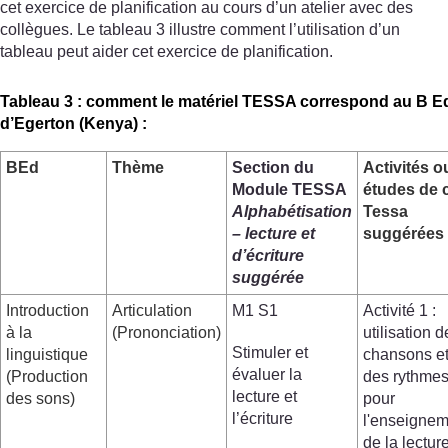
cet exercice de planification au cours d’un atelier avec des
collègues. Le tableau 3 illustre comment l’utilisation d’un
tableau peut aider cet exercice de planification.
Tableau 3 : comment le matériel TESSA correspond au B Ed 
d’Egerton (Kenya) :
BEd
Thème
Section du
Activités o
Module TESSA
études de 
Alphabétisation
Tessa
– lecture et
suggérées
d’écriture
suggérée
Introduction
Articulation
M1 S1
Activité 1 :
à la
(Prononciation)
utilisation d
Stimuler et
linguistique
chansons e
évaluer la
(Production
des rythme
lecture et
des sons)
pour
l’écriture
l'enseignem
de la lectur