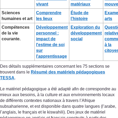
vivant
matériaux
mouve
Sciences
Comprendre
Étude de
Exame
humaines et art
les lieux
l’histoire
arts
Compétences
Développement
Exploration du
Quest
de la vie
personnel :
développement
relativ
courante.
impact de
social
commu
l'estime de soi
à la
sur
citoye
l'apprentissage
Des détails supplémentaires concernant les 75 sections se
trouvent dans le
Résumé des matériels pédagogiques
TESSA
.
Le matériel pédagogique a été adapté afin de correspondre au
mieux aux besoins, à la culture et aux environnements locaux
de différents contextes nationaux à travers l’Afrique
subsaharienne, et est disponible dans quatre langues (l’arabe,
l’anglais, le français et le kiswahili). Des jeux de matériel
pédagogique en anglais et français construits à partir des