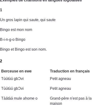
Exemples de chansons en langues togolaises
1
Un gros lapin qui saute, qui saute
Bingo est mon nom
B-i-n-g-o Bingo
Bingo et Bingo est son nom.
2
Berceuse en ewe
Traduction en français
Tùútùú gbϽvi
Petit agneau
Tùútùú gbϽvi
Petit agneau
Tàátàá mule ahome o
Grand-père n'est pas à la
maison