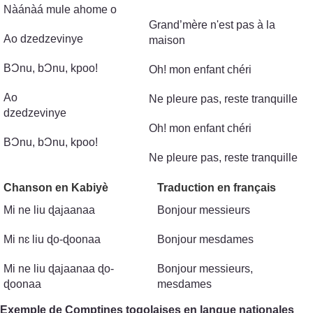
Nàánàá mule ahome o
Grand’mère n'est pas à la
Ao dzedzevinye
maison
BϽnu, bϽnu, kpoo!
Oh! mon enfant chéri
Ao
Ne pleure pas, reste tranquille
dzedzevinye
Oh! mon enfant chéri
BϽnu, bϽnu, kpoo!
Ne pleure pas, reste tranquille
Chanson en Kabiyè
Traduction en français
Mi ne liu ɖajaanaa
Bonjour messieurs
Mi nɛ liu ɖo-ɖoonaa
Bonjour mesdames
Mi ne liu ɖajaanaa ɖo-
Bonjour messieurs,
ɖoonaa
mesdames
Exemple de Comptines togolaises en langue nationales